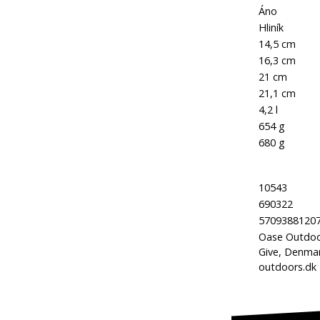
Nepriľnavý povrch:
Áno
Hlavný materiál:
Hliník
Výška:
14,5 cm
Výška s puzdrom:
16,3 cm
Priemer:
21 cm
Priemer s puzdrom:
21,1 cm
Objem:
4,2 l
Hmotnosť:
654 g
Hmotnosť s puzdrom:
680 g
Kód produktu:
10543
Kód značky:
690322
EAN:
5709388120
Oase Outdoor
Výrobca:
Give, Denmar
outdoors.dk