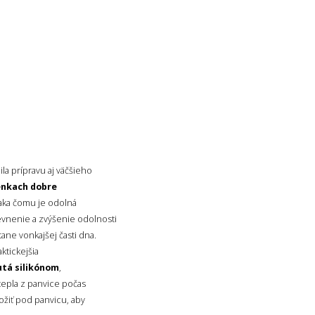
la prípravu aj väčšieho
enkach dobre
ďaka čomu je odolná
evnenie a zvýšenie odolnosti
átane vonkajšej časti dna.
aktickejšia
tá silikónom
,
tepla z panvice počas
ožiť pod panvicu, aby