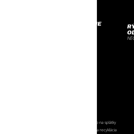
PROFESIONÁLNE
R
VYBAVENIE
O
NA KTORÉ SA MÔŽEŠ
NE
SPOĽAHNÚŤ
O NÁKUPE
Doprava tovaru
Nákup na splátky
Možnosti platby
Zber a recyklácia