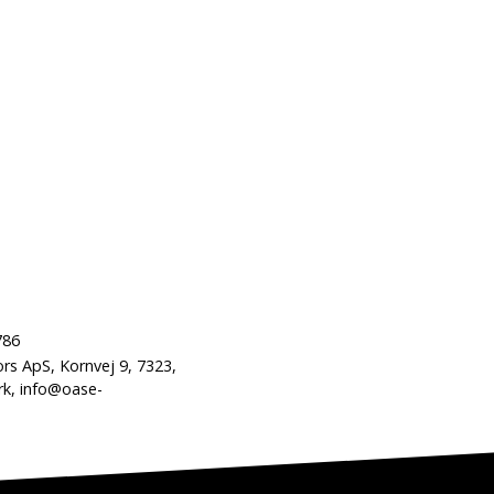
786
s ApS, Kornvej 9, 7323,
k, info@oase-