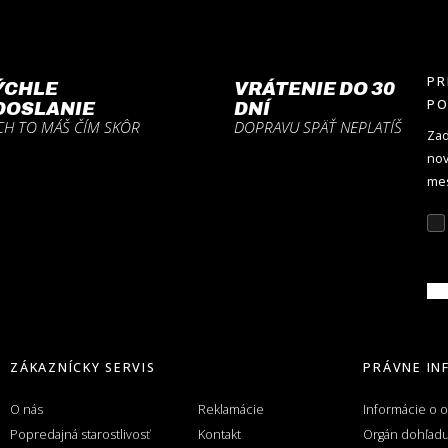
PR
ÝCHLE
VRÁTENIE DO 30
P
DOSLANIE
DNÍ
CH TO MÁŠ ČÍM SKÔR
DOPRAVU SPÄŤ NEPLATÍŠ
Zad
nov
mes
Z
ZÁKAZNÍCKY SERVIS
PRÁVNE IN
O nás
Reklamácie
Informácie o 
Popredajná starostlivosť
Kontakt
Orgán dohľad