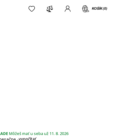
KOŠÍK (0)
LADE
Môžeš mať u seba už 11. 8. 2026
esačne -
vypočítať