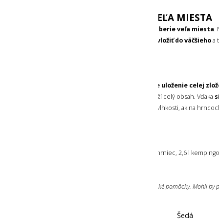
SÚPRAVA NEZABERIE VEĽA MIESTA
Celá súprava
vo Vašom batohu nezaberie veľa miesta
.
obe časti rúčky nabok,
menší hrniec vložiť do väčšieho
a 
so sklopenou rúčkou.
PREPRAVNÉ VRECKO
V balení nájdete praktické
vrecko pre uloženie celej zlo
sa v hornej časti
zaťahuje
a pevne drží celý obsah. Vďaka
s
umožňuje dobrý odvod prebytočnej vlhkosti, ak na hrncoch a
jedla.
OBSAH BALENIA
Súčasťou balenia je 1,6 l kempingový hrniec, 2,6 l kemping
a prepravné vrecko.
Poznámka: Nepoužívajte kovové kuchynské pomôcky. Mohli by po
Farba:
Šedá