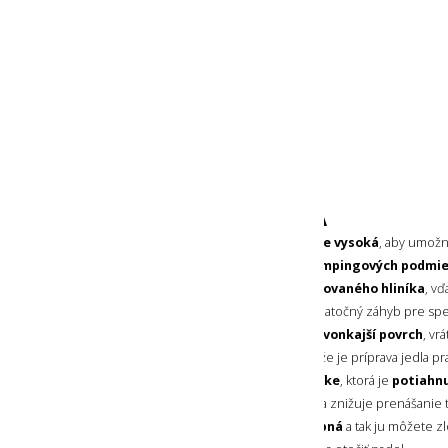
Spodný priemer:
16,5 cm
Vnútorná výška:
10 cm
Horný vnútorný priemer:
19 cm
Spodný vnútorný priemer:
16,1 cm
Dĺžka s rozloženou rúčkou:
29,9 cm
Dĺžka rúčky:
10 cm
Výška rúčky:
4,1 cm
Hmotnosť:
267 g
KEMPINGOVÁ PANVICA
Kempingová panvica je dostatočne vysoká
, aby umožni
objemu jedla a zároveň sa s ňou
v kempingových podmi
pracovalo
. Je vyrobená z
tvrdo eloxovaného hliníka
, v
a veľmi pevná. Navyše, jej dno má dodatočný záhyb pre sp
počas používania. Panvica má
hladký vonkajší povrch
, vr
Vnútorný povrch je nepriľnavý
, takže je príprava jedla pr
a jednoduchšia. Vďaka
nerezovej rúčke
, ktorá je
potiahnu
je držanie panvice pevné a zároveň sa znižuje prenášanie 
prípravy jedla.
Rúčka je navyše sklopná
a tak ju môžete zl