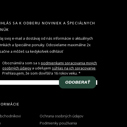
IHLÁS SA K ODBERU NOVINIEK A ŠPECIÁLNYCH
ONÚK
aj svoj e-mail a dostávaj od nás informácie o aktuálnych
inkách a špeciálne ponuky. Odosielame maximálne 2x
ačne a môžeš sa kedykoľvek odhlásiť
Oboznámil/a som sa s
podmienkami spracovania mojich
osobných údajov
a udeľujem
súhlas na ich spracovanie
.
Prehlasujem, že som dovŕšil/a 16 rokov veku.
ODOBERAŤ
adaj svoj e-mail
FORMÁCIE
obchodníkovi
Ochrana osobných údajov
u
Podmienky používania