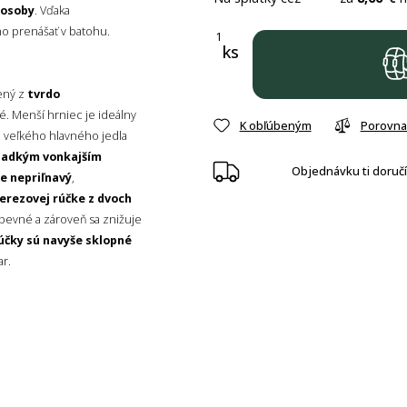
 osoby
. Vďaka
 prenášať v batohu.
ks
ený z
tvrdo
é. Menší hrniec je ideálny
K obľúbeným
Porovna
vu veľkého hlavného jedla
hladkým vonkajším
Objednávku ti doruč
e nepriľnavý
,
erezovej rúčke z dvoch
 pevné a zároveň sa znižuje
účky sú navyše sklopné
ar.