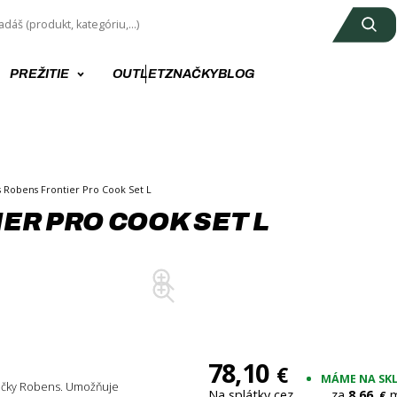
PREŽITIE
OUTLET
ZNAČKY
BLOG
s Robens Frontier Pro Cook Set L
ER PRO COOK SET L
78,10
€
MÁME NA SK
čky Robens. Umožňuje
Na splátky cez
za
8,66
m
€