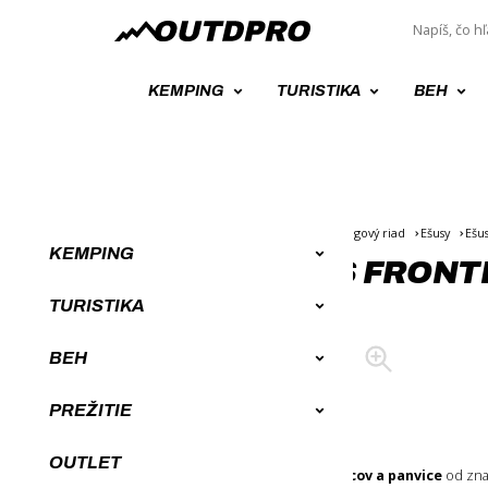
KEMPING
TURISTIKA
BEH
Úvod
Kempingové vybavenie
Kempingový riad
Ešusy
Ešu
KEMPING
EŠUS ROBENS FRONTI
TURISTIKA
BEH
PREŽITIE
OUTLET
Súprava dvoch kempingových hrncov a panvice
od zna