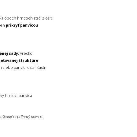
 Na oboch hrncoch stačí zložiť
ten
prikryť panvicou
ženej sady
. Vrecko
ieťovanej štruktúre
lebo panvici ostali časti
ový hrniec, panvica
škodiť nepriľnavý povrch.