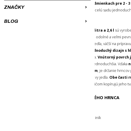
prípravu jedla v kempingových podmienkach pre 2 - 3
ZNAČKY
prepracovaným rozmerom je možné celú sadu jednoducho
BLOG
KEMPINGOVÉ HRNCE
Kempingové hrnce s objemom 1,6 litra a 2,6 l
sú vyrob
eloxovaného hliníka
, vďaka čomu sú odolné a veľmi pevn
na prípravu polievky alebo hlavného jedla, väčší na prípra
alebo cestovín. Hrnce majú krásny
jednoduchý dizajn s 
povrchom
, vrátane vonkajšej časti dna.
Vnútorný povrch j
takže je príprava jedla praktickejšia a jednoduchšia. Vďaka
n
častí
, ktoré sú
potiahnuté silikónom
, je držanie hrncov
prenášanie tepla z hrnca počas prípravy jedla.
Obe časti r
a tak ich môžete zložiť vedľa hrnca, pričom kopírujú jeho tv
PARAMETRE 1,6 L KEMPINGOVÉHO HRNCA
Objem:
1,6 l
Farba:
Šedá
Hlavný materiál:
Tvrdo eloxovaný hliník
Nepriľnavý povrch:
Áno