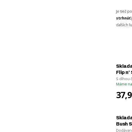
9 cm
15 cm
Je tiež p
strhnúť 
Zrušiť filtrovanie
ďalších ľ
Sklada
Flip n
S dlhou 
Máme na
37,
Sklada
Bush 
Dodávaná