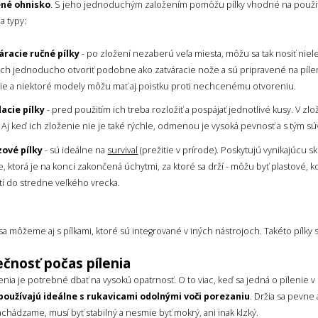
ené ohnisko
. S jeho jednoduchým založením pomôžu pílky vhodné na použitie v
a typy:
áracie ručné pílky
- po zložení nezaberú veľa miesta, môžu sa tak nosiť niele
 ich jednoducho otvoriť podobne ako zatváracie nože a sú pripravené na píle
ie a niektoré modely môžu mať aj poistku proti nechcenému otvoreniu.
acie pílky
- pred použitím ich treba rozložiť a pospájať jednotlivé kusy. V z
. Aj keď ich zloženie nie je také rýchle, odmenou je vysoká pevnosť a s tým súv
zové pílky
- sú ideálne na
survival
(prežitie v prírode). Poskytujú vynikajúcu s
e, ktorá je na konci zakončená úchytmi, za ktoré sa drží - môžu byť plastové, 
í do stredne veľkého vrecka.
sa môžeme aj s pílkami, ktoré sú integrované v iných nástrojoch. Takéto pílk
čnosť počas pílenia
enia je potrebné dbať na vysokú opatrnosť. O to viac, keď sa jedná o pílenie v
používajú ideálne s rukavicami odolnými voči porezaniu
. Držia sa pevne
achádzame, musí byť stabilný a nesmie byť mokrý, ani inak klzký.