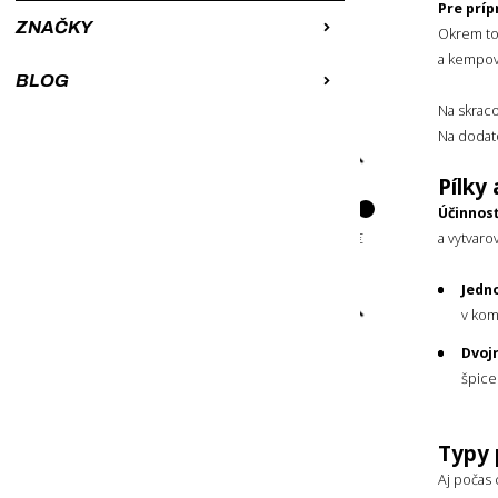
Pre príp
Od najdrahších
ZNAČKY
Okrem toh
A-Z
a kempova
BLOG
Z-A
Na skrac
Na dodat
CENA
Pílky 
Účinnosť
a vytvar
Jedn
ZNAČKA
v kom
Dvoj
Gerber
špice
Outdoor Edge
Robens
Typy 
Aj počas 