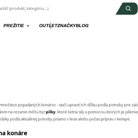
PREŽITIE
OUTLET
ZNAČKY
BLOG
 množstvo popadaných konárov - stačí upraviť ich dĺžku podľa potreby pre za
kom na rezanie môžu byť
pílky
, ktoré šetria sily a pomocou ktorých je pílen
úbky podľa aktuálnej potreby priamo v lese alebo počas príprav v kempe.
 na konáre