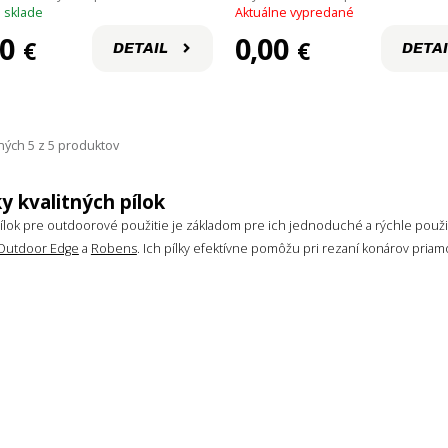
 sklade
Aktuálne vypredané
60
0,00
€
€
DETAIL
DETAI
ých 5 z 5 produktov
y kvalitných pílok
ílok pre outdoorové použitie je základom pre ich jednoduché a rýchle použiti
Outdoor Edge
a
Robens
. Ich pílky efektívne pomôžu pri rezaní konárov priamo