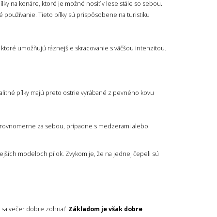
pílky na konáre, ktoré je možné nosiť v lese stále so sebou.
 používanie. Tieto pílky sú prispôsobene na turistiku
, ktoré umožňujú ráznejšie skracovanie s väčšou intenzitou.
valitné pílky majú preto ostrie vyrábané z pevného kovu
é rovnomerne za sebou, prípadne s medzerami alebo
vejších modeloch pílok. Zvykom je, že na jednej čepeli sú
o sa večer dobre zohriať.
Základom je však dobre