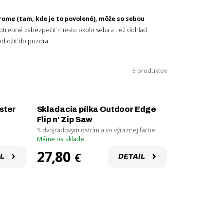
trome (tam, kde je to povolené), môže so sebou
otrebné zabezpečiť miesto okolo seba a tiež dohľad
odložiť do puzdra.
5 produktov
ster
Skladacia pílka Outdoor Edge
Flip n' Zip Saw
S dvojradovým ostrím a vo výraznej farbe
Máme na sklade
27,80
€
L
DETAIL
Pozri si tiež
Outdoorové