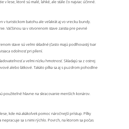
 lese, ktoré sú malé, ľahké, ale stále čo najviac účinné.
n v turistickom batohu ale veľakrát aj vo vrecku bundy.
nie. Väčšinou sa v otvorenom stave zaistia pre pevné
loženom stave sú veľmi skladné (často majú podlhovastý tvar
isiaca odolnosť pri pílení.
kladovateľnosť a veľmi nízku hmotnosť. Skladajú sa z ostrej
kovové alebo látkové. Takáto pílka sa aj s puzdrom pohodlne
y sú použiteľné hlavne na skracovanie menších konárov.
 lese, kde má akákoľvek pomoc náročnejší prístup. Pílky
 a nepracuje sa s nimi rýchlo. Povrch, na ktorom sa počas