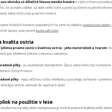
ravu ohniska sú dôležité hlavne menšie konáre
a s tými si hravo poradia 
o, že sú malé a ľahké, sú stále veľmi ostré a preto aj účinné na plnohodnotné
nie, takže môžu mať aj viacero funkcií.
ovanie hrubších konárov popadaných na zemi sú ideálne
outdoorové sekery
očné úpravy zase pevné
bushcraft nože
.
a kvalita ostria
 pílenia priamo súvisí s kvalitou ostria - jeho materiálom a tvarom
. K
ované pre efektívne pílenie s menšou námahou.
oradové pílky
- sú zaužívaným štandardom. Špice ostria môžu byť rozložen
binácii rôznych tvarov.
radové pílky
- majú väčšinou vyššiu efektivitu a používajú sa hlavne v prémio
 striedavo jemne zahnuté do opačných strán.
pílok na použitie v lese
celodennej turistiky alebo kempovania je možné pripraviť kvalitné jedlo aleb