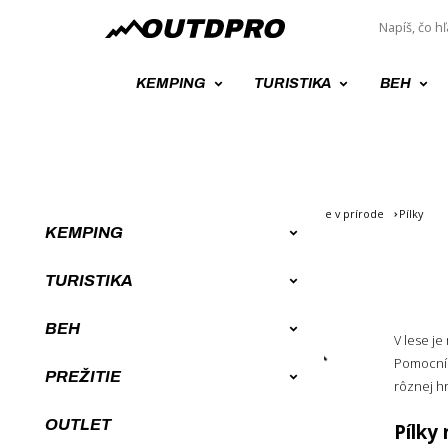
KEMPING
TURISTIKA
BEH
Úvod
Survival a Bushcraft výbava, prežitie v prírode
Pílky
KEMPING
PÍLKY
TURISTIKA
BEH
V lese je
ZORADENIE
Pomocní
PREŽITIE
rôznej hr
Novinky
OUTLET
Od najlacnejších
Pílky