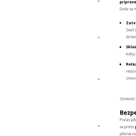
FARBA
priprav
Delia sa n
Zatv
Stačí
držan
TYP PÍLKY
Sklad
Reťazová
tuby)
Skladacia
Reťa
reťaz
zmest
ČEPEĽ
Karbónová oceľ
Stretnúť 
65Mn s pochrómovaným
povrchom
Bezpe
Počas píl
DĹŽKA OSTRIA
sa preto
pílenia n