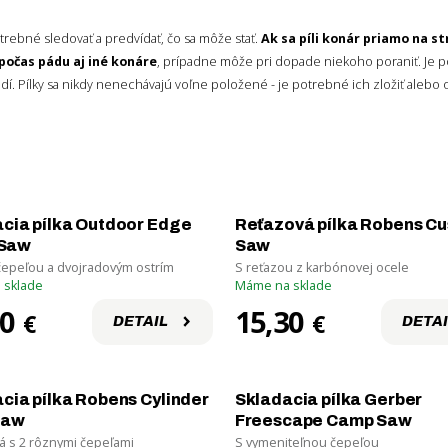
otrebné sledovať a predvídať, čo sa môže stať.
Ak sa píli konár priamo na s
počas pádu aj iné konáre
, prípadne môže pri dopade niekoho poraniť. Je p
udí. Pílky sa nikdy nenechávajú voľne položené - je potrebné ich zložiť alebo 
cia pílka Outdoor Edge
Reťazová pílka Robens Cu
' Saw
Saw
čepeľou a dvojradovým ostrím
S reťazou z karbónovej ocele
 sklade
Máme na sklade
90
15,30
€
€
DETAIL
DETAI
cia pílka Robens Cylinder
Skladacia pílka Gerber
Saw
Freescape Camp Saw
 s 2 rôznymi čepeľami
S vymeniteľnou čepeľou