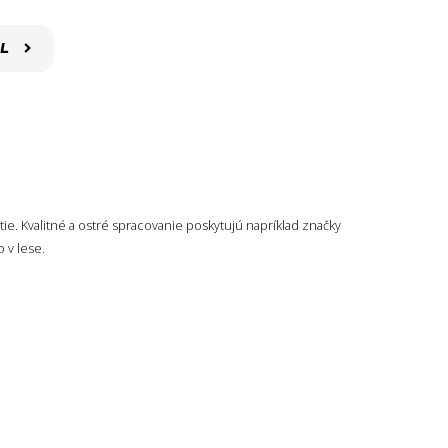
sekery
L
e. Kvalitné a ostré spracovanie poskytujú napríklad značky
 v lese.