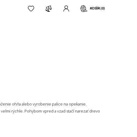
KOŠÍK (0)
loženie ohňa alebo vyrobenie palice na opekanie.
ie veľmi rýchle. Pohybom vpred a vzad stačí narezať drevo