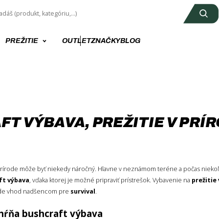
PREŽITIE
OUTLET
ZNAČKY
BLOG
FT VÝBAVA, PREŽITIE V PRÍ
prírode môže byť niekedy náročný. Hlavne v neznámom teréne a počas niekoľ
ft výbava
, vďaka ktorej je možné pripraviť prístrešok. Vybavenie na
prežitie 
ríde vhod nadšencom pre
survival
.
hŕňa bushcraft výbava