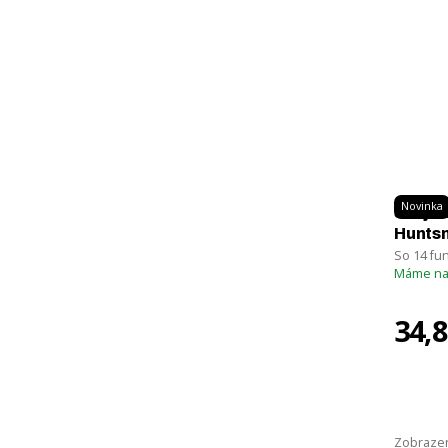
Pozri
K
v
Novinka
Švajči
Hunts
So 14 fu
Máme na
34,
Zobrazen