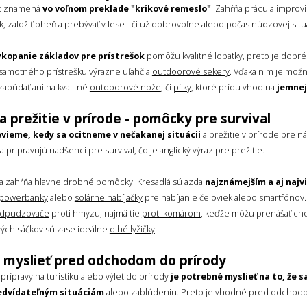
ft znamená
vo voľnom preklade "kríkové remeslo"
. Zahŕňa prácu a improviz
k, založiť oheň a prebývať v lese - či už dobrovoľne alebo počas núdzovej sit
ykopanie základov pre prístrešok
pomôžu kvalitné
lopatky
, preto je dobr
 samotného prístrešku výrazne uľahčia
outdoorové sekery
. Vďaka nim je mož
abúdať ani na kvalitné
outdoorové nože
, či
pílky
, ktoré prídu vhod na
jemnej
a prežitie v prírode - pomôcky pre survival
vieme, kedy sa ocitneme v nečakanej situácii
a prežitie v prírode pre n
sa pripravujú nadšenci pre survival, čo je anglický výraz pre prežitie.
va zahŕňa hlavne drobné pomôcky.
Kresadlá
sú azda
najznámejším a aj naj
powerbanky
alebo
solárne nabíjačky
pre nabíjanie čeloviek alebo smartfónov
dpudzovače
proti hmyzu, najmä tie
proti komárom
, keďže môžu prenášať ch
ých sáčkov sú zase ideálne
dlhé lyžičky
.
 myslieť pred odchodom do prírody
prípravy na turistiku alebo výlet do prírody
je potrebné myslieť na to, že s
edvídateľným situáciám
alebo zablúdeniu. Preto je vhodné pred odchodo