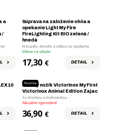
a a
Súprava na založenie ohňa a
opekanie Light My Fire
 /
FireLighting Kit BIO zelená /
hnedá
nie
Kresadlo, drievko a vidlica na opekanie
Máme na sklade
17,30
€
L
DETAIL
Novinka
LEX10
Detský nožík Victorinox My First
Victorinox Animal Edition Zajac
So šnúrkou a maľovankou
Aktuálne vypredané
36,90
€
L
DETAIL