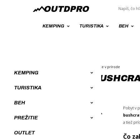
KEMPING
TURISTIKA
BEH
Úvod
Survival a Bushcraft výbava, prežitie v prírode
KEMPING
SURVIVAL A BUSHCRA
TURISTIKA
BEH
Pobyt v 
ZORADENIE
bushcra
PREŽITIE
a tiež p
Novinky
OUTLET
Od najlacnejších
Čo za