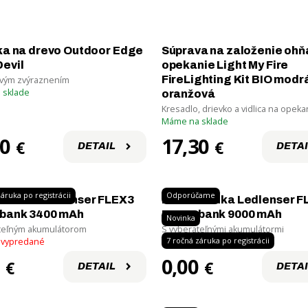
ka na drevo Outdoor Edge
Súprava na založenie ohň
evil
opekanie Light My Fire
FireLighting Kit BIO modrá
vým zvýraznením
 sklade
oranžová
Kresadlo, drievko a vidlica na opeka
Máme na sklade
90
17,30
€
€
DETAIL
DETAI
áruka po registrácii
Odporúčame
 banka Ledlenser FLEX3
Power banka Ledlenser F
bank 3400 mAh
Powerbank 9000 mAh
Novinka
teľným akumulátorom
S vyberateľnými akumulátormi
7 ročná záruka po registrácii
 vypredané
Aktuálne vypredané
0,00
€
€
DETAIL
DETAI