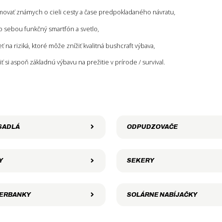
movať známych o cieli cesty a čase predpokladaného návratu,
o sebou funkčný smartfón a svetlo,
eť na riziká, ktoré môže znížiť kvalitná bushcraft výbava,
liť si aspoň základnú výbavu na prežitie v prírode / survival.
SADLÁ
ODPUDZOVAČE
Y
SEKERY
ERBANKY
SOLÁRNE NABÍJAČKY