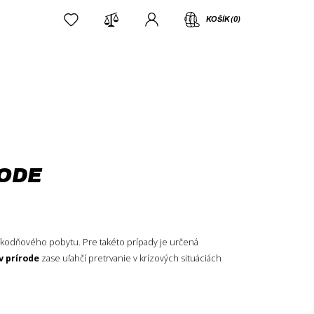
KOŠÍK (0)
RODE
kodňového pobytu. Pre takéto prípady je určená
v prírode
zase uľahčí pretrvanie v krízových situáciách