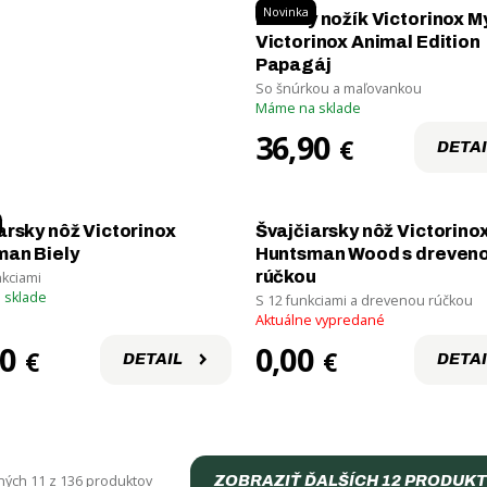
Novinka
Detský nožík Victorinox My
Victorinox Animal Edition
 si tiež
Papagáj
empingové
So šnúrkou a maľovankou
Máme na sklade
ybavenie
36,90
€
DETAI
arsky nôž Victorinox
Švajčiarsky nôž Victorino
man Biely
Huntsman Wood s dreven
rúčkou
nkciami
 sklade
S 12 funkciami a drevenou rúčkou
Aktuálne vypredané
80
0,00
€
€
DETAIL
DETAI
ých 11 z 136 produktov
ZOBRAZIŤ ĎALŠÍCH 12 PRODUK