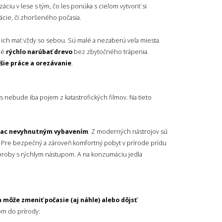
áciu v lese s tým, čo les ponúka s cieľom vytvoriť si
uácie, či zhoršeného počasia.
é ich mať vždy so sebou. Sú malé a nezaberú veľa miesta.
né
rýchlo narúbať drevo
bez zbytočného trápenia.
šie práce a orezávanie
.
ás nebude iba pojem z katastrofických filmov. Na tieto
viac nevyhnutným vybavením
. Z moderných nástrojov sú
. Pre bezpečný a zároveň komfortný pobyt v prírode prídu
oroby s rýchlym nástupom. A na konzumáciu jedla
a môže zmeniť počasie (aj náhle) alebo dôjsť
m do prírody: