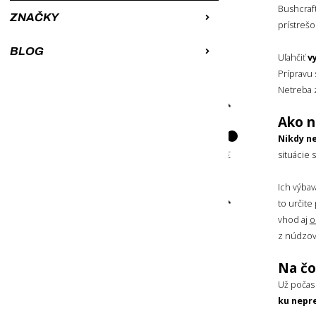
Bushcra
Od najdrahších
ZNAČKY
prístrešo
A-Z
BLOG
Uľahčiť
v
Z-A
Prípravu
Netreba z
CENA
Ako n
Nikdy ne
situácie 
Ich výba
ŠTÍTKY
to určite
vhod aj
o
Odporúčame
z núdzov
Praktické príslušenstvo
Na čo
Udržateľná výroba
Už počas 
Darček v balení
ku nepr