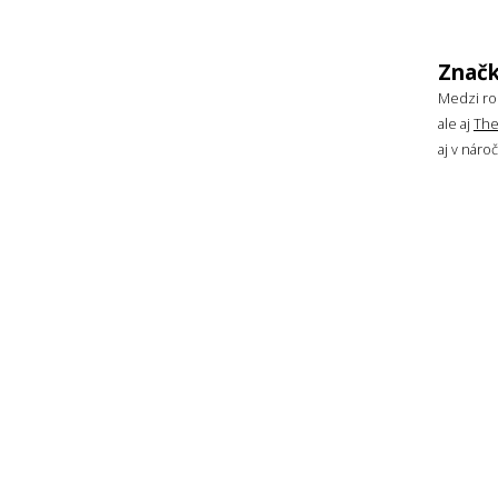
Značk
Medzi rok
ale aj
The
aj v nár