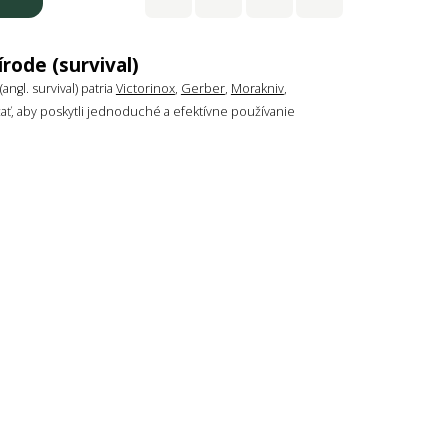
rode (survival)
ngl. survival) patria
Victorinox
,
Gerber
,
Morakniv
,
žať, aby poskytli jednoduché a efektívne používanie