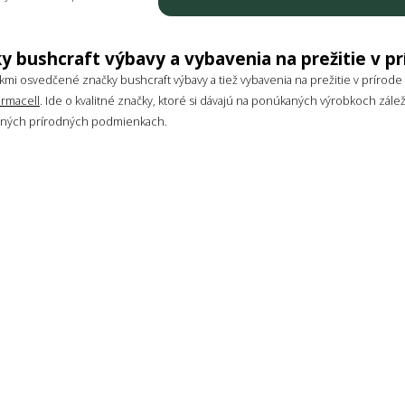
y bushcraft výbavy a vybavenia na prežitie v prí
mi osvedčené značky bushcraft výbavy a tiež vybavenia na prežitie v prírode (a
rmacell
. Ide o kvalitné značky, ktoré si dávajú na ponúkaných výrobkoch zále
očných prírodných podmienkach.