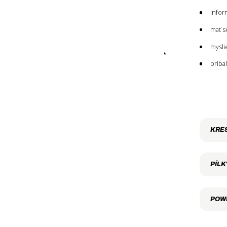
Novinka
infor
7 ročná záruka po registrácii
mať s
mysli
ZNAČKA
priba
BioLite
Gerber
Lansky Sharpeners
Ledlenser
KRE
Light My Fire
Morakniv
PÍLK
Outdoor Edge
Primus
POW
Robens
Thermacell