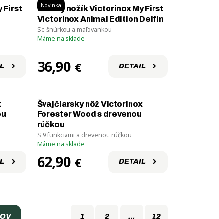
Novinka
 First
Detský nožík Victorinox My First
Victorinox Animal Edition Delfín
So šnúrkou a maľovankou
Máme na sklade
36,90
€
L
DETAIL
x
Švajčiarsky nôž Victorinox
ou
Forester Wood s drevenou
rúčkou
S 9 funkciami a drevenou rúčkou
Máme na sklade
62,90
€
L
DETAIL
TOV
1
2
...
12