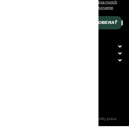
Oboznámil/a som sa s
podmienkami spracovania mojich
osobných údajov
a udeľujem
súhlas na ich spracovanie
.
Prehlasujem, že som dovŕšil/a 16 rokov veku.
ODOBERAŤ
Zadaj svoj e-mail
O NÁKUPE
ZÁKAZNÍCKY SERVIS
PRÁVNE INFORMÁCIE
KRAJINA DORUČENIA
Slovenská republika
© Copyright (autorské práva) OUTDPRO, s. r. o., všetky práva
vyhradené.