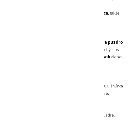
šetrnému zaobchádzaniu a tiež lepšie odolná voči
potu.
Umožňuje pevné stiahnutie pomocou bežca
, takže
sa prispôsobí rôznym zápästiam.
Puzdro na opasok
V balení sa nachádza
praktické nylonové opaskove puzdro
s jemnou vnútornou výstelkou
. Uzatvára sa na suchý zips
a umožňuje
prevlečenie až cez 5.5 cm široký opasok
alebo
popruh batoha.
Obsah balenia
Súčasťou balenia je samotný ďalekohľad Silva Pocket 8X, šnúrka
na ruku, puzdro, krytky okulárov a handrička na čistenie.
Bezpečnostné upozornenia
Počas transportu aj skladovania majte ďalekohľad v puzdre.
Ďalekohľad skladujte na suchom mieste.