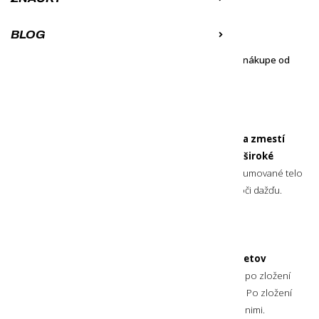
Môžeš mať u seba už 10. 8. 2026
K obľúbeným
Porovnať
BLOG
Objednávku ti doručíme zadarmo pri nákupe od
100
€
Skladací vreckový ďalekohľad od značky Silva, ktorý
sa zmestí
aj do vrecka bundy
. Má
sklá BK7
,
priblíženie 8x
a
široké
zorné pole
pre vychutnanie krás prírody. Jemne pogumované telo
zabezpečuje stabilný úchop. Ďalekohľad je odolný voči dažďu.
Skladací vreckový ďalekohľad
So svojimi malými rozmermi je
ďalekohľad vhodný
na každodenné používanie počas turistiky a výletov
do prírody
. Jeho
konštrukcia je skladacia
a tak sa po zložení
zmestí aj do vrecka bundy alebo priehradky v batohu. Po zložení
sú oba objektívy vedľa seba a spojovací mostík je nad nimi.