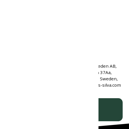
Výška puzdra:
5,6 cm
Hmotnosť so šnúrkou na
163 g
krk:
Hmotnosť s puzdrom:
183 g
Kód produktu:
10864
Kód značky:
37614
EAN:
7318860197260
Primus-Silva Sweden AB,
Mariehällsvägen 37Aa,
Výrobca:
16865, Bromma, Sweden,
support@primus-silva.com
ks
VLOŽIŤ DO KOŠÍKA