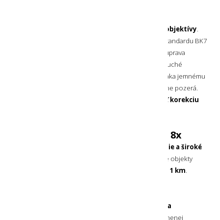
21 mm objektívy BK7
Tento ďalekohľad poskytuje aj v malom tele
21 mm objektívy
.
Výsledný obraz je napriek použitiu základných skiel štandardu BK7
veľmi jasný a pekný. Dopomáha tomu aj antireflexná úprava
objektívov v oranžovej farbe. Zaostrovanie je jednoduché
- pomocou centrálneho zaostrovacieho krúžku a vďaka jemnému
predsadeniu gumičiek okulárov sa cez neho pohodlne pozerá.
Pre prípad rozdielnych dioptrií očí
je možné doladiť korekciu
dioptrií na pravom okuláre
.
Široké zorné pole s priblížením 8x
Ďalekohľad Silva Pocket 8X má
8-násobné priblíženie a široké
zorné pole
. To umožňuje vidieť zreteľne aj vzdialené objekty
a
poskytuje šírku obrazu 122 m vo vzdialenosti 1 km
.
Hrubá šnúrka na ruku
Ku ďalekohľadu je pripevnená
odopínateľná šnúrka
pre zavesenie na ruku
. Je hrubá a tak odolná voči menej