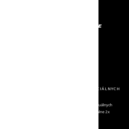
PROFESIONÁLNE VYBAVENIE
NA KTORÉ SA MÔŽEŠ SPOĽAHNÚŤ
RÝCHLE ODOSLANIE
NECH TO MÁŠ ČÍM SKÔR
VRÁTENIE DO 30 DNÍ
DOPRAVU SPÄŤ NEPLATÍŠ
PRIHLÁS SA K ODBERU NOVINIEK A ŠPECIÁLNYCH
PONÚK
Zadaj svoj e-mail a dostávaj od nás informácie o aktuálnych
novinkách a špeciálne ponuky. Odosielame maximálne 2x
mesačne a môžeš sa kedykoľvek odhlásiť