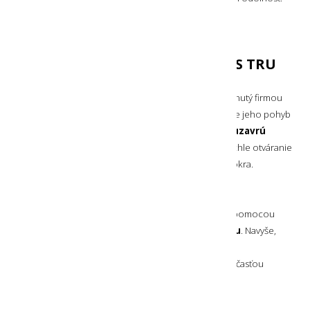
Povrch obalu je umývateľný čistou vodou s jemným
mydlom, ale aj jemnými dezinfekčnými obrúskami.
PATENTOVANÝ VODOTESNÝ ZIPS TRU
ZIP
Patentovaný zips pre uzatváranie obalu
TRU Zip
vyvinutý firmou
Nite Ize je vyrobený v USA.
Zips je bez zúbkov
, takže jeho pohyb
je
plynulý a veľmi tichý
. Jednotlivé časti sa
pevne uzavrú
a tým poskytujú vodotesnosť
. Pre praktické a rýchle otváranie
má zips na bežci
šnúrku
, ktorá sa dobre drží aj za mokra.
OTVORY NA NOSENIE
V zadnej časti obalu nájdete
dva praktické pútka
, pomocou
ktorých
môžete obal nosiť pripevnený na opasku
. Navyše,
na oboch bočných stranách nájdete otvor napríklad
pre
pripnutie obalu pomocou karabíny
(nie je súčasťou
balenia) na Váš batoh.