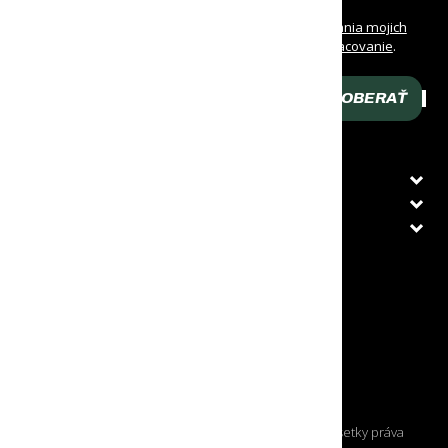
Oboznámil/a som sa s
podmienkami spracovania mojich
osobných údajov
a udeľujem
súhlas na ich spracovanie
.
Prehlasujem, že som dovŕšil/a 16 rokov veku.
ODOBERAŤ
Zadaj svoj e-mail
O NÁKUPE
ZÁKAZNÍCKY SERVIS
PRÁVNE INFORMÁCIE
KRAJINA DORUČENIA
Slovenská republika
© Copyright (autorské práva) OUTDPRO, s. r. o., všetky práva