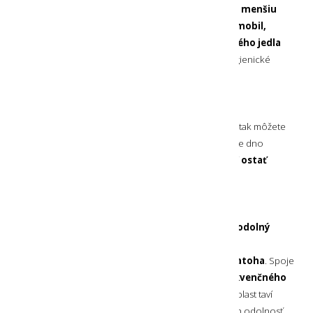
Do tohto obalu
uložíte napríklad ručné svietidlo, menšiu
čelovku, náhradné akumulátory pre svietidlo, mobil,
elektronický merač vzdialenosti, balíček sušeného jedla
ale aj doklady, peniaze, bankomatové karty alebo hygienické
vreckovky.
ROZŠÍRENÉ DNO
Obal 3-1-1 je špecifický tým, že
má rozšírené dno
a tak môžete
na spodok obalu
vložiť aj širšie predmety
. Keďže je dno
naviac
spevnené
, môže obal po naplnení a položení
ostať
voľne stáť
.
VODOTESNÁ KONŠTRUKCIA
Materiál
TPU
, z ktorého je obal vyrobený, je pevný a
odolný
a zároveň mäkký
. Ak obal práve nepotrebujete
používať,
môžete ho ľahko zrolovať a vložiť do batoha
. Spoje
a švy sú na obale
spájané technológiou rádiofrekvenčného
zvárania plastov (RF Welding)
, vďaka ktorému sa plast taví
a následne vytvorí pevný celok. To výrazne zvyšuje ich odolnosť.