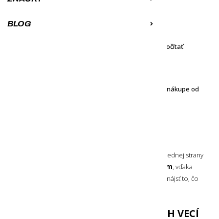
+7
Odporúčame
BLOG
MÁME NA SKLADE
48,20
€
Môžeš mať u seba už 10. 8. 2026
Na splátky cez
za
5,34
mesačne -
vypočítať
€
K obľúbeným
Porovnať
Objednávku ti doručíme zadarmo pri nákupe od
100
€
Stredne veľký univerzálny vodotesný
obal
pre ochranu Vašich vecí od značky Nite Ize. Z prednej strany
je praktická
transparentná časť s jemným vzorom
, vďaka
ktorej
máte prehľad o obsahu
a môžete tak ľahšie nájsť to, čo
potrebujete.
PRE ULOŽENIE STREDNE VEĽKÝCH VECÍ