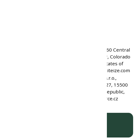
Hmotnosť:
42 g
Kód produktu:
10444
Kód značky:
RO311-09-R3
EAN:
094664045644
Nite Ize, Inc., 5660 Central
Avenue, Boulder, Colorado
Výrobca:
80301, United States of
America, info@niteize.com
SH Commerce, s.r.o.,
Ostřicová 2771/27, 15500
Zodpovedná osoba v EÚ:
Prague, Czech Republic,
info@shcommerce.cz
ks
VLOŽIŤ DO KOŠÍKA