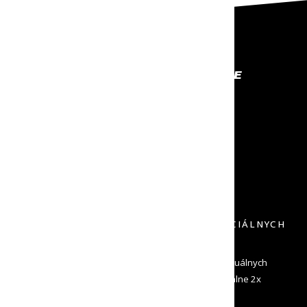
PROFESIONÁLNE VYBAVENIE
NA KTORÉ SA MÔŽEŠ SPOĽAHNÚŤ
RÝCHLE ODOSLANIE
NECH TO MÁŠ ČÍM SKÔR
VRÁTENIE DO 30 DNÍ
DOPRAVU SPÄŤ NEPLATÍŠ
PRIHLÁS SA K ODBERU NOVINIEK A ŠPECIÁLNYCH
PONÚK
Zadaj svoj e-mail a dostávaj od nás informácie o aktuálnych
novinkách a špeciálne ponuky. Odosielame maximálne 2x
mesačne a môžeš sa kedykoľvek odhlásiť