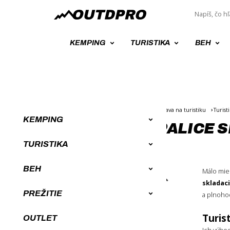
KEMPING
TURISTIKA
BEH
Úvod
Turistické vybavenie, potreby, výbava na turistiku
Turist
KEMPING
TURISTICKÉ PALICE 
TURISTIKA
BEH
Málo mie
ZORADENIE
skladac
PREŽITIE
a plnoho
Novinky
Od najlacnejších
Turis
OUTLET