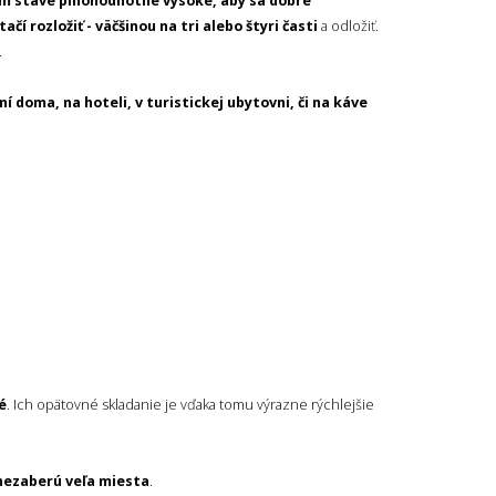
om stave plnohodnotne vysoké, aby sa dobre
tačí rozložiť - väčšinou na tri alebo štyri časti
a odložiť.
.
ní doma, na hoteli, v turistickej ubytovni, či na káve
é
. Ich opätovné skladanie je vďaka tomu výrazne rýchlejšie
 nezaberú veľa miesta
.