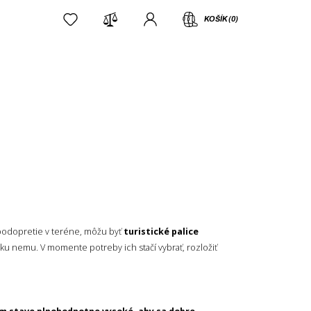
KOŠÍK (0)
 podopretie v teréne, môžu byť
turistické palice
 nemu. V momente potreby ich stačí vybrať, rozložiť