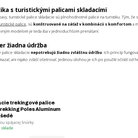
tika s turistickými palicami skladacími
avy, turistické palice skladacie sú plnohodnotné palice na turistiku. Tým, že s
uristické palice
, sú
konštruované na záťaž v kombinácii s komfortom
a m
evným modelom je teda iba v jednoduchšom prenášaní.
r žiadna údržba
é palice skladacie
nepotrebujú žiadnu zvláštnu údržbu
. Ich princíp fungov
azať, ani nijako zvlášť ošetrovať. Jedinou úlohou je ich po použití očistiť od h
cie trekingové palice
Pozri si tiež
Trekking Poles Aluminum
Teleskopick
 šedé
ou spájacej šnúrky
turistické
 sklade