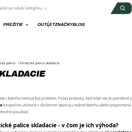
PREŽITIE
OUTLET
ZNAČKY
BLOG
ické palice
Turistické palice skladacie
SKLADACIE
sta v batohu nemusí byť problém. Počas prepravy, keď ešte nie je potrebné
ie
bezpečne uložené v zloženom stave aj v malom batohu alebo pripevnené ku
dnotne používať.
tické palice skladacie - v čom je ich výhoda?