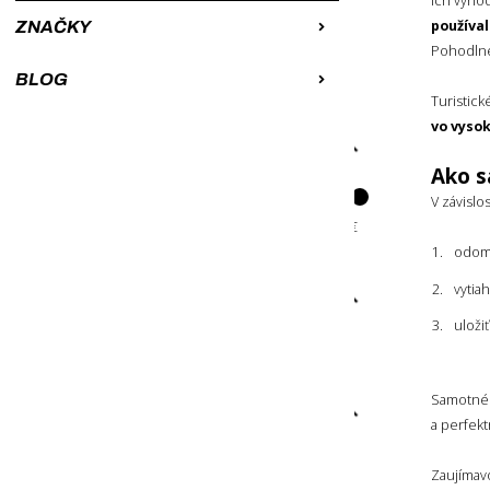
Ich výhod
Od najdrahších
používal
ZNAČKY
A-Z
Pohodlne
Z-A
BLOG
Turistick
vo vyso
CENA
Ako s
V závislo
odomk
vytia
ZNAČKA
uloži
SILVA
Samotn
FARBA
a perfek
Zaujímav