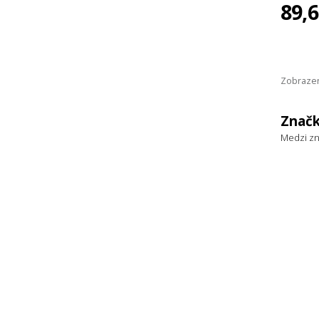
89,
Zobrazen
Značk
Medzi zn