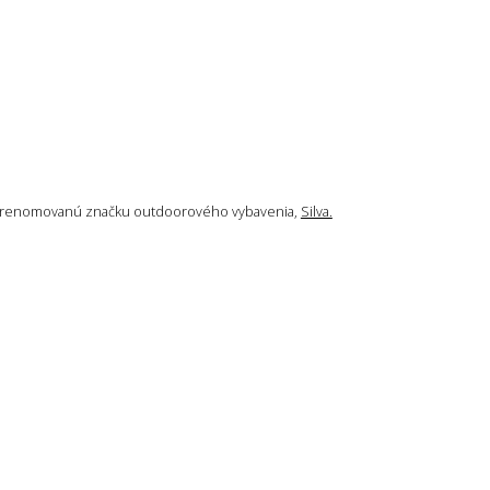
e aj renomovanú značku outdoorového vybavenia,
Silva.