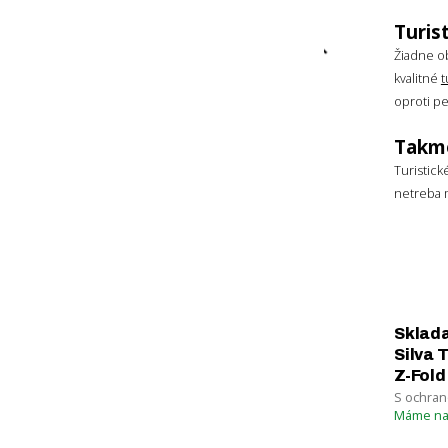
Turis
HLAVNÝ MATERIÁL
Žiadne ob
kvalitné
t
Hliník
oproti p
Zrušiť filtrovanie
Takme
Turistick
netreba m
Sklada
Silva 
Z-Fold
S ochran
Máme na