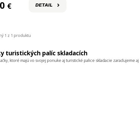
palice
60
€
DETAIL
ý 1 z 1 produktu
y turistických palíc skladacích
ačky, ktoré majú vo svojej ponuke aj turistické palice skladacie zaraďujem