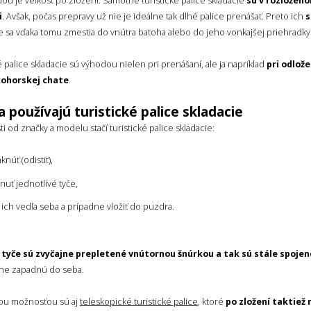
ou je veľkosť po zložení. Samotné turistické palice skladacie
sú v rozložen
i
. Avšak, počas prepravy už nie je ideálne tak dlhé palice prenášať. Preto ich
s
 sa vďaka tomu zmestia do vnútra batoha alebo do jeho vonkajšej priehradky
é palice skladacie sú výhodou nielen pri prenášaní, ale ja napríklad
pri odlože
kohorskej chate
.
a používajú turistické palice skladacie
sti od značky a modelu stačí turistické palice skladacie:
núť (odistiť),
hnuť jednotlivé tyče,
ť ich vedľa seba a prípadne vložiť do puzdra.
é
tyče sú zvyčajne prepletené vnútornou šnúrkou a tak sú stále spojen
tne zapadnú do seba.
ou možnosťou sú aj
teleskopické turistické palice
, ktoré
po zložení taktiež