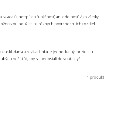
a skladajú, netrpí ich funkčnosť, ani odolnosť. Ako všetky
ožnosťou použitia na rôznych povrchoch. Ich rozdiel
ania (skladania a rozkladania) je jednoduchý, preto ich
rubých nečistôt, aby sa nedostali do vnútra tyčí.
1 produkt
é