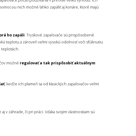
apaľovače počas používania v prírode veľkú výhodu. Ich
pomocou nich možné ľahko zapáliť aj konáre, ktoré majú
orá ho zapáli
. Tryskové zapaľovače sú prispôsobené
kú teplotu a zároveň veľmi vysokú odolnosť voči sfúknutiu
h teplotách.
vačov možné
regulovať a tak prispôsobiť aktuálnym
šať
, keďže ich plameň sa od klasických zapaľovačov veľmi
le aj v záhrade, či pri práci. Vďaka svojim vlastnostiam sú