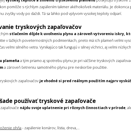
ojej
vysokej teplote a silnému tryskovému plameňu
poskytujú tryskové z
ýkon pomôže s rýchlym zapálením takmer akéhokoľvek materiálu. Je dokonca 
u zvyšky vody po daždi. Tá sa ľahko pod vplyvom vysokej teploty odparí.
vanie tryskových zapaľovačov
uchým
stlačením dôjde k uvoľneniu plynu a zároveň vytvoreniu iskry, kt
itie v ťažkých poveternostných podmienkach, preto má ich plameň veľmi vyso
očas veľmi silného vetra. Vynikajúco tak fungujú v silnej víchrici, aj veľmi nízkyc
tu plameňa
a tým priamo aj spotrebu plynu je pri väčšine tryskových zapaľo
ám
a zároveň šetreniu samotného plynu pre neskoršie použitie.
 tryskových zapaľovačov
je vhodné si pred reálnym použitím najprv vyskú
šade používať tryskové zapaľovače
 zapaľovače
nájdu svoje uplatnenie pri rôznych činnostiach v prírode
, a
loženie ohňa
- zapálenie konárov, lístia, dreva,...