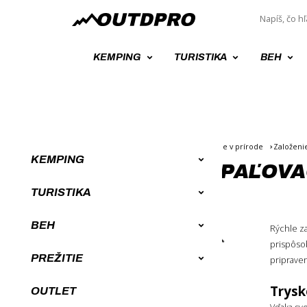
KEMPING
TURISTIKA
BEH
Úvod
Survival a Bushcraft výbava, prežitie v prírode
Založeni
KEMPING
TRYSKOVÉ ZAPAĽOV
TURISTIKA
BEH
Rýchle z
ZORADENIE
prispôsob
PREŽITIE
priprave
Novinky
Od najlacnejších
Trysk
OUTLET