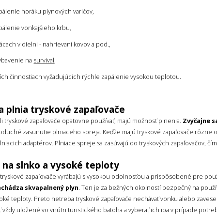
pálenie horáku plynových varičov,
pálenie vonkajšieho krbu,
rácach v dielni - nahrievaní kovov a pod.,
ybavenie na
survival
,
ších činnostiach vyžadujúcich rýchle zapálenie vysokou teplotou.
a plnia tryskové zapaľovače
li tryskové zapaľovače opätovne používať, majú možnosť plnenia.
Zvyčajne sa
oduché zasunutie plniaceho spreja. Keďže majú tryskové zapaľovače rôzne ot
lniacich adaptérov. Plniace spreje sa zasúvajú do tryskových zapaľovačov, čím
 na slnko a vysoké teploty
a tryskové zapaľovače vyrábajú s vysokou odolnosťou a prispôsobené pre pou
achádza skvapalnený plyn
. Ten je za bežných okolností bezpečný na použí
soké teploty. Preto netreba tryskové zapaľovače nechávať vonku alebo zavese
ť vždy uložené vo vnútri turistického batoha a vyberať ich iba v prípade potre