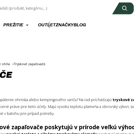
PREŽITIE
OUTLET
ZNAČKY
BLOG
e ohňa
Tryskové zapaľovače
AČE
apálenie ohniska alebo kempingového variča? Na rad prichádzajú
tryskové z
ené práve pre tieto účely. Majú vysokú teplotu plameňa a obrovský výkon, takže
né v batohu pre prípad potreby.
ové zapaľovače poskytujú v prírode veľkú výho