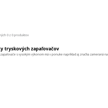
ých 0 z 0 produktov
y tryskových zapaľovačov
 zapaľovače s vysokým výkonom má v ponuke napríklad aj značka zameraná n