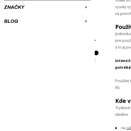
Vďaka sv
Od najdrahších
vysoký v
ZNAČKY
A-Z
na povrch
Z-A
BLOG
Použí
Jednod
CENA
pre použ
a to aj p
Intenzi
potreb
Zrušiť filtrovanie
Použitie
líši.
Kde v
Tryskové
ideálne:
na
za