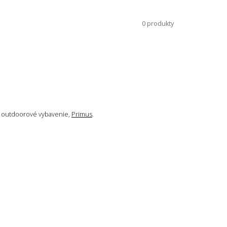
0 produkty
a outdoorové vybavenie,
Primus
.