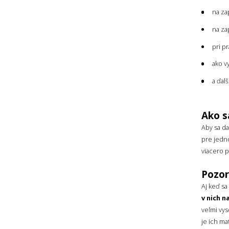
na za
na za
pri p
ako v
a ďal
Ako s
Aby sa da
pre jedn
viacero p
Pozor
Aj keď s
v nich n
veľmi vy
je ich ma