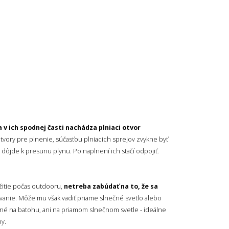
 v ich spodnej časti nachádza plniaci otvor
vory pre plnenie, súčasťou plniacich sprejov zvykne byť
 dôjde k presunu plynu. Po naplnení ich stačí odpojiť.
žitie počas outdooru,
netreba zabúdať na to, že sa
vanie. Môže mu však vadiť priame slnečné svetlo alebo
né na batohu, ani na priamom slnečnom svetle - ideálne
by.