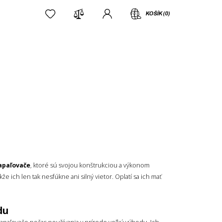
KOŠÍK (0)
apaľovače
, ktoré sú svojou konštrukciou a výkonom
 ich len tak nesfúkne ani silný vietor. Oplatí sa ich mať
du