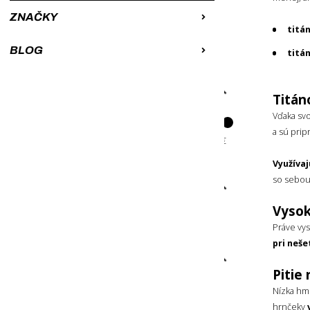
Od najdrahších
ZNAČKY
A-Z
titá
Z-A
BLOG
titá
CENA
Titán
Vďaka svo
a sú pri
Využívaj
so sebou
ŠTÍTKY
Vysok
Odporúčame
Práve vy
pri neš
ZNAČKA
Pitie
Robens
Nízka hm
hrnčeky