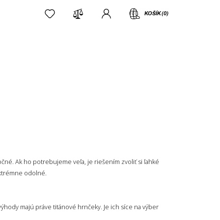
KOŠÍK (0)
čné. Ak ho potrebujeme veľa, je riešením zvoliť si ľahké
extrémne odolné.
 výhody majú práve titánové hrnčeky. Je ich síce na výber