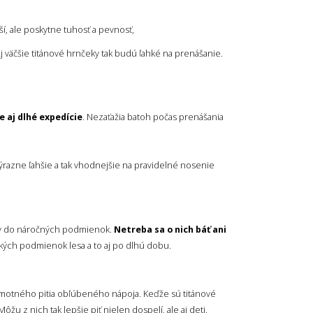
hší, ale poskytne tuhosť a pevnosť,
 Aj väčšie titánové hrnčeky tak budú ľahké na prenášanie.
e aj dlhé expedície
. Nezaťažia batoh počas prenášania
výrazne ľahšie a tak vhodnejšie na pravidelné nosenie
eky do náročných podmienok.
Netreba sa o nich báť ani
hkých podmienok lesa a to aj po dlhú dobu.
samotného pitia obľúbeného nápoja. Keďže sú titánové
 Môžu z nich tak lepšie piť nielen dospelí, ale aj deti.