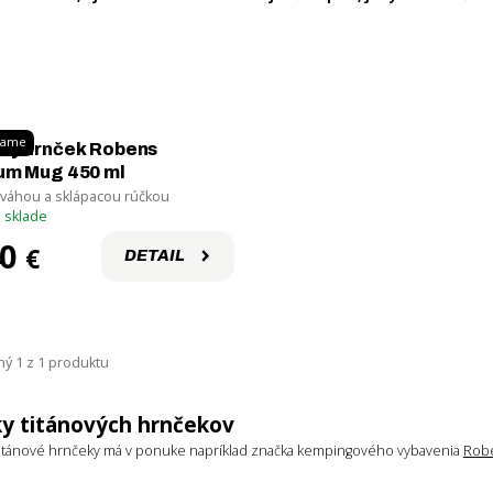
čame
vý hrnček Robens
Pozri si tiež
um Mug 450 ml
Nerezové
 váhou a sklápacou rúčkou
 sklade
hrnčeky
40
€
DETAIL
ý 1 z 1 produktu
y titánových hrnčekov
itánové hrnčeky má v ponuke napríklad značka kempingového vybavenia
Rob