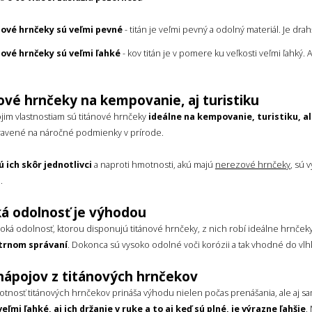
nové hrnčeky sú veľmi pevné
- titán je veľmi pevný a odolný materiál. Je dra
nové hrnčeky sú veľmi ľahké
- kov titán je v pomere ku veľkosti veľmi ľahký.
ové hrnčeky na kempovanie, aj turistiku
jim vlastnostiam sú titánové hrnčeky
ideálne na kempovanie, turistiku, al
pravené na náročné podmienky v prírode.
ú ich skôr jednotlivci
a naproti hmotnosti, akú majú
nerezové hrnčeky
, sú 
.
á odolnosť je výhodou
soká odolnosť, ktorou disponujú titánové hrnčeky, z nich robí ideálne hrnč
etrnom správaní
. Dokonca sú vysoko odolné voči korózii a tak vhodné do vl
 nápojov z titánových hrnčekov
otnosť titánových hrnčekov prináša výhodu nielen počas prenášania, ale aj 
veľmi ľahké, aj ich držanie v ruke a to aj keď sú plné, je výrazne ľahšie
.