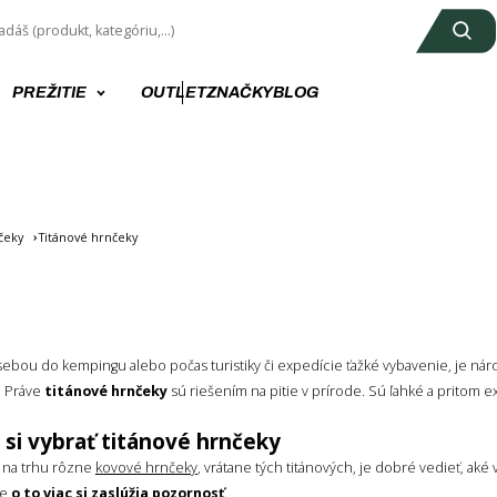
PREŽITIE
OUTLET
ZNAČKY
BLOG
čeky
Titánové hrnčeky
sebou do kempingu alebo počas turistiky či expedície ťažké vybavenie, je náro
. Práve
titánové hrnčeky
sú riešením na pitie v prírode. Sú ľahké a pritom 
 si vybrať titánové hrnčeky
ú na trhu rôzne
kovové hrnčeky
, vrátane tých titánových, je dobré vedieť, aké
le
o to viac si zaslúžia pozornosť
.