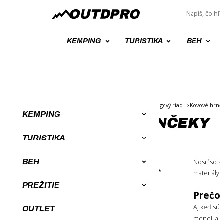
KEMPING
TURISTIKA
BEH
Úvod
Kempingové vybavenie
Kempingový riad
Kovové hrn
KEMPING
TITÁNOVÉ HRNČEKY
TURISTIKA
BEH
Nosiť so 
ZORADENIE
materiály
PREŽITIE
Novinky
Prečo
Od najlacnejších
Aj keď s
OUTLET
menej, a