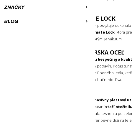
Vašej turistiky alebo kempovania
.
ZNAČKY
TECHNOLÓGIA CLIMATE LOCK
BLOG
Obedár Klean Kanteen TKCanister
poskytuje dokonalú 
chladného jedla vďaka konštrukcii
Climate Lock
, ktorá pr
telo obedára z dvoch stien, medzi ktorými je vákuum.
KVALITNÁ POTRAVINÁRSKA OCEĽ
Telo obedára je
vyrobené zo zdraviu bezpečnej a kvali
18/8
, ktorá je ideálna pre uchovávanie potravín. Počas turis
môžete vychutnať čistú chuť Vášho obľúbeného jedla, ke
žiadne príchute
, ani jedlu žiadnu príchuť nedodáva.
RÝCHLE OTVÁRANIE
Dlhému udržaniu teploty pomáha aj
masívny plastový uz
tesnením
. Ten pri otváraní alebo zatváraní
stačí otočiť i
pohodlné pre rýchlu manipuláciu. Vďaka tesneniu po ce
je
obedár vodotesný
a zároveň uzáver pevne drží na tele