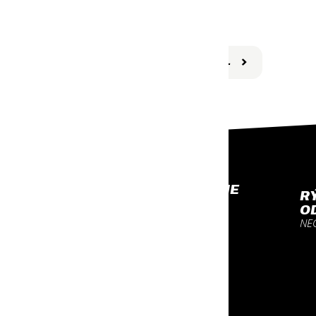
Biner #3
Na uchytenie fľaše a vybavenia
Máme na sklade
7,70
€
DETAIL
PROFESIONÁLNE
R
VYBAVENIE
O
NA KTORÉ SA MÔŽEŠ
NE
SPOĽAHNÚŤ