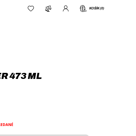
KOŠÍK (0)
R 473 ML
REDANÉ