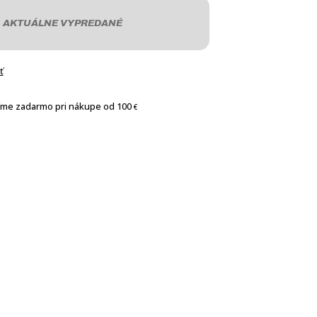
AKTUÁLNE VYPREDANÉ
ť
íme zadarmo pri nákupe od 100
€