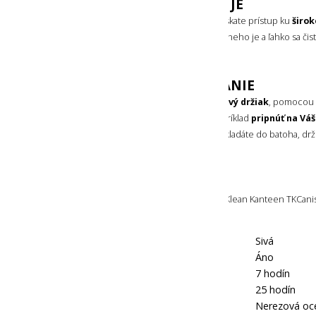
POHODLNE SA Z NEHO JE
Po úplnom odskrutkovaní uzáveru získate prístup ku
širo
sa obedár
ľahko plní
, pohodlne sa z neho je a ľahko sa čist
je vhodný aj do umývačky riadu.
JEDNODUCHÉ PRENÁŠANIE
Na uzávere nájdete pripevnený
kovový držiak
, pomocou
obedár v ruke
alebo ho môžete napríklad
pripnúť na Vá
(nie je súčasťou balenia). Ak obedár vkladáte do batoha, drž
do uzáveru tak, aby neprečnieval.
OBSAH BALENIA
Súčasťou balenia je samotný obedár Klean Kanteen TKCanis
Farba:
Sivá
Termoizolácia:
Áno
Doba udržania tepla:
7 hodín
Doba udržania chladu:
25 hodín
Hlavný materiál:
Nerezová oc