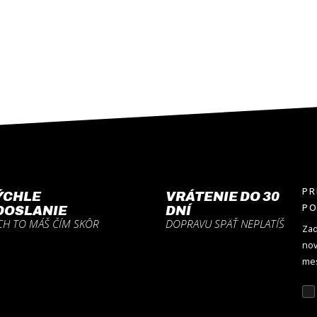
PR
ÝCHLE
VRÁTENIE DO 30
P
DOSLANIE
DNÍ
CH TO MÁŠ ČÍM SKÔR
DOPRAVU SPÄŤ NEPLATÍŠ
Zad
nov
mes