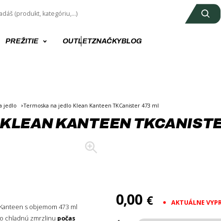
PREŽITIE
OUTLET
ZNAČKY
BLOG
a jedlo
Termoska na jedlo Klean Kanteen TKCanister 473 ml
KLEAN KANTEEN TKCANISTE
+3
0,00
€
AKTUÁLNE VYP
 Kanteen s objemom 473 ml
bo chladnú zmrzlinu
počas