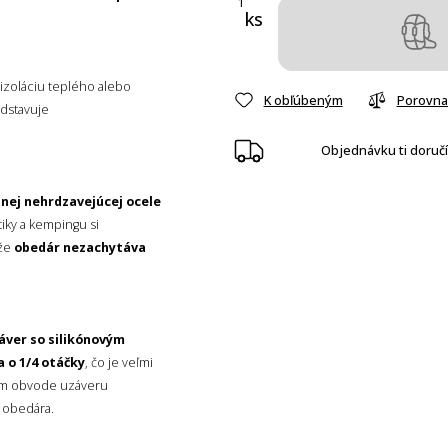
ks
izoláciu teplého alebo
K obľúbeným
Porovna
edstavuje
Objednávku ti doruč
tnej nehrdzavejúcej ocele
tiky a kempingu si
ďže
obedár nezachytáva
áver so silikónovým
ba o 1/4 otáčky
, čo je veľmi
lom obvode uzáveru
 obedára.