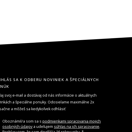
IHLÁS SA K ODBERU NOVINIEK A ŠPECIÁLNYCH
ONÚK
aj svoj e-mail a dostávaj od nás informácie o aktuálnych
inkách a špeciálne ponuky. Odosielame maximálne 2x
ačne a môžeš sa kedykoľvek odhlásiť
Oboznámil/a som sa s
podmienkami spracovania mojich
osobných údajov
a udeľujem
súhlas na ich spracovanie
.
Prehlasujem, že som dovŕšil/a 16 rokov veku.