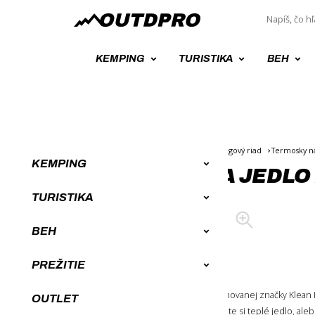
KEMPING
TURISTIKA
BEH
Úvod
Kempingové vybavenie
Kempingový riad
Termosky n
KEMPING
TERMOSKA NA JEDLO 
TURISTIKA
BEH
PREŽITIE
Turistický termo obedár
od renomovanej značky Klean
OUTLET
v kompaktných rozmeroch. Vychutnajte si teplé jedlo, ale