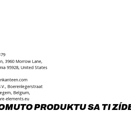
379
en, 3960 Morrow Lane,
rnia 95928, United States
eankanteen.com
V., Boerenlegerstraat
degem, Belgium,
re-elements.eu
OMUTO PRODUKTU SA TI ZÍD