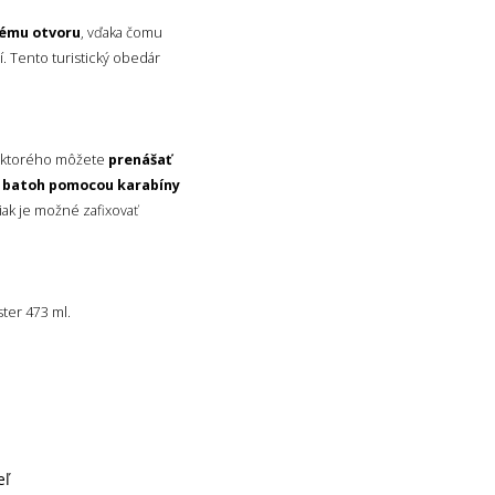
kému otvoru
, vďaka čomu
í. Tento turistický obedár
 ktorého môžete
prenášať
š batoh pomocou karabíny
iak je možné zafixovať
ter 473 ml.
eľ