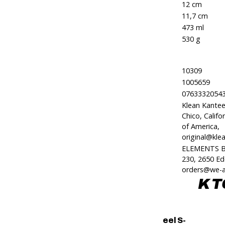
Výška:
12 cm
Priemer:
11,7 cm
Objem:
473 ml
Hmotnosť:
530 g
Kód produktu:
10309
Kód značky:
1005659
EAN:
0763332054
Klean Kante
Chico, Califo
Výrobca:
of America,
original@kl
ELEMENTS B.
Zodpovedná osoba v EÚ:
230, 2650 E
orders@we-a
K T
Praktické príslušenstvo
Karabína Klean Kanteen Steel S-