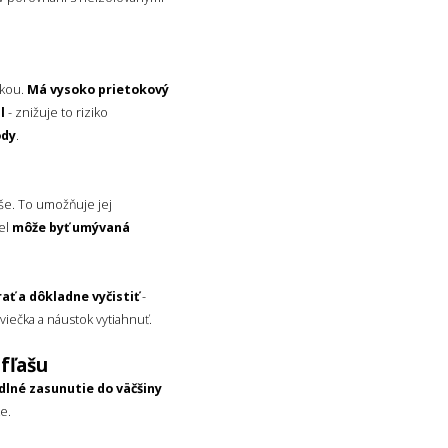
ukou.
Má vysoko prietokový
l
- znižuje to riziko
ody
.
aše. To umožňuje jej
kel
môže byť umývaná
ať a dôkladne vyčistiť
-
 viečka a náustok vytiahnuť.
 fľašu
lné zasunutie do väčšiny
e.