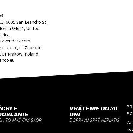
68
C, 6605 San Leandro St.,
ifornia 94621, United
erica,
ak.zendesk.com
p. z o.o., ul. Zabłocie
-701 Kraków, Poland,
enco.eu
PR
ÝCHLE
VRÁTENIE DO 30
P
DOSLANIE
DNÍ
CH TO MÁŠ ČÍM SKÔR
DOPRAVU SPÄŤ NEPLATÍŠ
Zad
nov