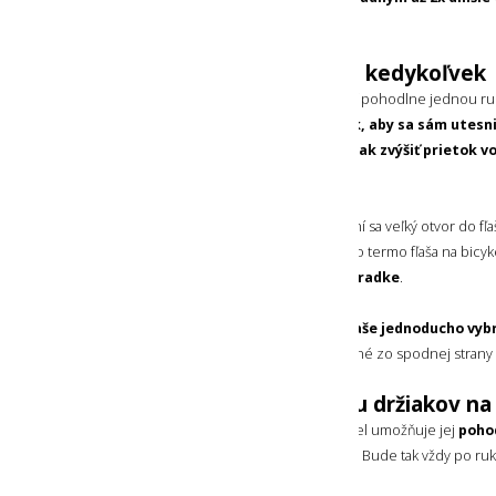
fľašami.
Rýchle a pohodlné pitie kedykoľvek
Z tejto termo fľaše na bicykel sa dá piť pohodlne jednou r
náustok
, ktorý je
konštruovaný tak, aby sa sám utesni
obliatia. Fľaša
sa dá jemne stlačiť a tak zvýšiť prietok v
Ľahké čistenie
Stačí odskrutkovať vrchnák a sprístupní sa veľký otvor do fľ
jednoduché čistenie až po dno
. Táto termo fľaša na bicy
aj v umývačke riadu v hornej priehradke
.
Navyše, samotný
náustok sa dá z fľaše jednoducho vybr
stačí zatlačiť na bočné výstupky viditeľné zo spodnej strany
Kompatibilná s väčšinou držiakov na
Typický tvar tejto termo fľaše na bicykel umožňuje jej
pohod
bežných držiakov na fľašu na trhu
. Bude tak vždy po ruk