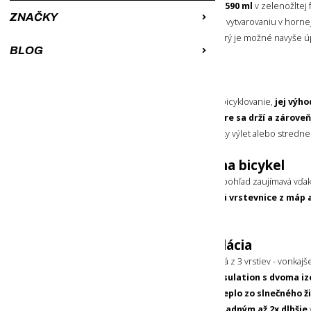
Termo fľaša na bicykel
s objemom
590 ml
v zelenožltej 
ZNAČKY
vzhľad a dobre sa drží v ruke vďaka jej vytvarovaniu v horne
ani PVC. Má samotesniaci náustok, ktorý je možné navyše
BLOG
pootočením.
Aj na turistiku
Aj keď je táto termo fľaša určená pre bicyklovanie,
jej výho
peší alebo tí na bicykli).
Je ľahká, dobre sa drží a zárove
Je tak ideálna aj na turistiku - či už krátky výlet alebo stredn
Dizajnová termo fľaša na bicykel
Táto termo fľaša na bicykel je na prvý pohľad zaujímavá vďak
vnútornom termo obale
pripomínajú vrstevnice z máp 
dobrodružstvo v prírode
.
Trojvrstvová termo izolácia
Termo fľaša na bicykel je konštruovaná z 3 vrstiev - vonkajš
tretej
vrstvy HydraPak Tri-layer insulation s dvoma i
je obalená vo fólii, ktorá odráža teplo zo slnečného ž
kombinácii
udrží nápoj vo vnútri chladným až 2x dlhšie