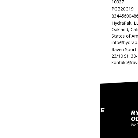
Kód produktu:
10927
Kód značky:
PGB20G19
EAN:
8344560048
HydraPak, LL
Oakland, Cal
Výrobca:
States of Am
info@hydrap
Raven Sport s
Zodpovedná osoba v EÚ:
23/10 St, 30
kontakt@rav
PROFESIONÁLNE
R
VYBAVENIE
O
NA KTORÉ SA MÔŽEŠ
NE
SPOĽAHNÚŤ