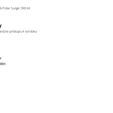
ak Polar Surge 590 ml
y
edzte prístupu k výrobku
w
ylén