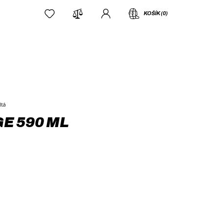
KOŠÍK (0)
ltá
E 590 ML