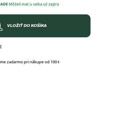
LADE
Môžeš mať u seba už zajtra
VLOŽIŤ DO KOŠÍKA
ť
íme zadarmo pri nákupe od 100
€