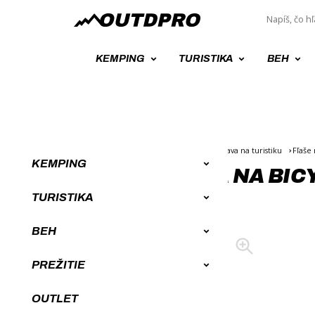
KEMPING
TURISTIKA
BEH
Úvod
Turistické vybavenie, potreby, výbava na turistiku
Fľaše
KEMPING
TERMO FĽAŠA NA BIC
ZELENOŽLTÁ
TURISTIKA
BEH
PREŽITIE
OUTLET