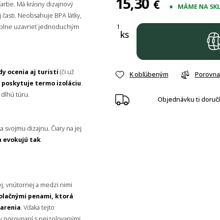
15,30
€
farbe. Má krásny dizajnový
MÁME NA SK
j časti. Neobsahuje BPA látky,
 úplne uzavrieť jednoduchým
ks
dy ocenia aj turisti
(či už
K obľúbeným
Porovna
ň poskytuje termo izoláciu
.
e dlhú túru.
Objednávku ti doruč
a svojmu dizajnu. Čiary na jej
a evokujú tak
ej, vnútornej a medzi nimi
zolačnými penami, ktorá
iarenia
. Vďaka tejto
v porovnaní s neizolovanými