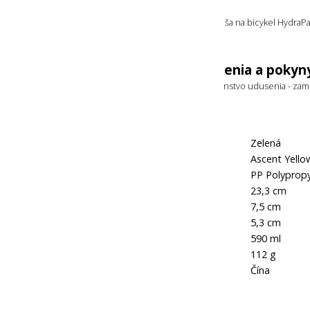
Obsah balenia
Súčasťou balenia je samotná termo fľaša na bicykel HydraP
zelenožltá.
Bezpečnostné upozornenia a pokyn
Nepoužívať v mikrovlnke. Nebezpečenstvo udusenia - zam
deťom do 5 rokov.
Farba:
Zelená
Označenie farby výrobcom:
Ascent Yello
Hlavný materiál:
PP Polyprop
Výška:
23,3 cm
Priemer:
7,5 cm
Priemer otvoru:
5,3 cm
Objem:
590 ml
Hmotnosť:
112 g
Krajina pôvodu:
Čína