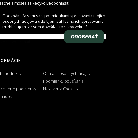
ačne a môžeš sa kedykoľvek odhlásiť
Oboznámil/a som sa s
podmienkami spracovania mojich
osobných údajov
a udeľujem
súhlas na ich spracovanie
.
Prehlasujem, že som dovŕšil/a 16 rokov veku.
ODOBERAŤ
adaj svoj e-mail
FORMÁCIE
obchodníkovi
Ochrana osobných údajov
u
Podmienky používania
bchodné podmienky
Nastavenia Cookies
riadok