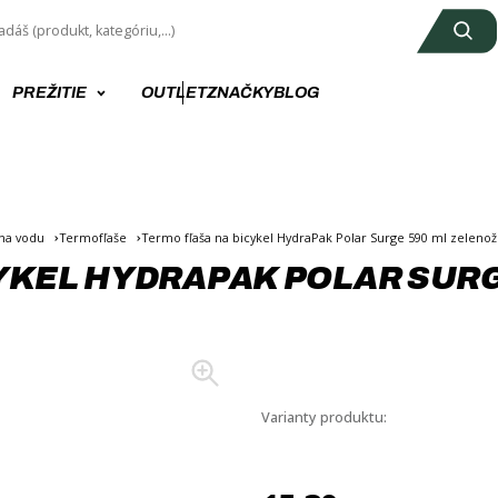
PREŽITIE
OUTLET
ZNAČKY
BLOG
 na vodu
Termofľaše
Termo fľaša na bicykel HydraPak Polar Surge 590 ml zelenož
YKEL HYDRAPAK POLAR SURG
+3
Varianty produktu: