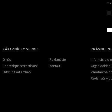
mes
Z
ZÁKAZNÍCKY SERVIS
PRÁVNE IN
O nás
Reklamácie
Informácie o 
Popredajná starostlivosť
Kontakt
Orgán dohľad
Odstúpiť od zmluvy
Všeobecné o
Reklamačný po