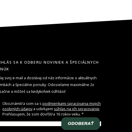
IHLÁS SA K ODBERU NOVINIEK A ŠPECIÁLNYCH
ONÚK
aj svoj e-mail a dostávaj od nás informácie o aktuálnych
inkách a špeciálne ponuky. Odosielame maximálne 2x
ačne a môžeš sa kedykoľvek odhlásiť
Oboznámil/a som sa s
podmienkami spracovania mojich
osobných údajov
a udeľujem
súhlas na ich spracovanie
.
Prehlasujem, že som dovŕšil/a 16 rokov veku.
ODOBERAŤ
adaj svoj e-mail