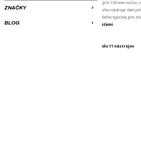
značky Victorinox. Nôž je zo série veľkých 130 mm nožov, 
ZNAČKY
pre náročné outdoorové aktivity
, jeho nástroje Vám p
aj v domácnosti. Je v krásnej červenej farbe typickej pre z
BLOG
prevedení
s čiernymi priľnavými časťami
.
11 NÁSTROJOV
Tento multifunkčný nôž
obsahuje spolu 11 nástrojov
:
- nôž
s poistkou
,
- dvojradová pílka na drevo,
- otvárač konzerv,
- otvárač fliaš,
- vývrtka,
- výstružník / šidlo,
- pinzeta,
- špáradlo,
- plochý skrutkovač so šírkou 3 mm,
- plochý skrutkovač so šírkou 5 mm,
- odstraňovač káblovej izolácie.
POUŽÍVANIE