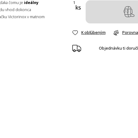
vďaka čomu je
ideálny
ks
rídu vhod dokonca
načku Victorinox v matnom
K obľúbeným
Porovna
Objednávku ti doruč