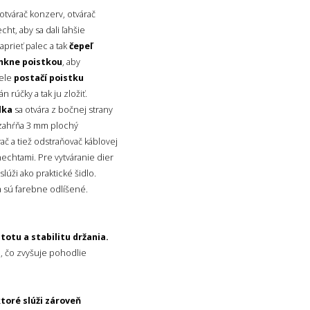
 otvárač konzerv, otvárač
ht, aby sa dali ľahšie
prieť palec a tak
čepeľ
mkne poistkou
, aby
pele
postačí poistku
n rúčky a tak ju zložiť.
lka
sa otvára z bočnej strany
zahŕňa 3 mm plochý
č a tiež odstraňovač káblovej
chtami. Pre vytváranie dier
slúži ako praktické šidlo.
a sú farebne odlíšené.
totu a stabilitu držania.
p
, čo zvyšuje pohodlie
ktoré slúži zároveň