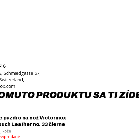
518
G, Schmiedgasse 57,
Switzerland,
nox.com
OMUTO PRODUKTU SA TI ZÍD
 puzdro na nôž Victorinox
ouch Leather no. 33 čierne
ej kože
 vypredané