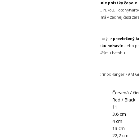
na bezpečné a jednoduché zatlačenie poistky čepele
.
časti vytvarovaná pre použitie s jednou rukou. Toto vytvaro
aj na zapretie palca pri rezaní, pričom má v zadnej časti zár
držania počas rezu.
Nôž má na konci tela malý otvor, cez ktorý je
prevlečený k
ak chcete nôž nosiť
zavesený na pútku nohavíc
alebo p
(nie je súčasťou balenia) napríklad ku Vášmu batohu.
OBSAH BALENIA
Súčasťou balenia je samotný nôž Victorinox Ranger 79 M Gr
Farba:
Červená / čie
Označenie farby výrobcom:
Red / Black
Počet funkcií:
11
Výška:
3,6 cm
Výška v rozloženom stave:
4 cm
Dĺžka:
13 cm
Dĺžka v rozloženom stave:
22,2 cm