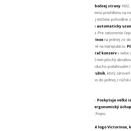
Hlavné nástroje sa z noža
vysúvajú z bočnej strany
. Nôž,
plechoviek a výstružník / šidlo majú jemnú priehlbinu na nec
vysunúť. Nôž má veľkú dieru, do ktorej môžete pohodlne za
otvoriť jednou rukou
. Po otvorení sa
automaticky uza
sa počas používania nechtiac nezložila. Pre zatvorenie če
posunúť zatlačením na logo Victorinox
na jednej zo strá
To je veľmi praktické a hlavne pohodlné na manipuláciu.
Pí
nadvihnutím pomocou nechtu.
Otvárač konzerv
v sebe 
skrutkovač,
otvárač na fľaše
zahŕňa 5 mm plochý skrutkova
izolácie.
Vývrtka
sa dá vysunúť jednoducho potiahnutím ne
a prácu s drevom obsahuje nôž
výstružník
, ktorý zároveň 
Pinzeta
a
špáradlo
sa zasúvajú priamo do jednej z rúčok 
KONŠTRUKCIA
Nôž je mohutný a skvelo sa drží v ruke.
Poskytuje veľkú is
Rúčka noža je jemne vytvarovaná pre
ergonomický úcho
pri manipulácii, aj samotnú pevnosť úchopu.
Na bočnej strane sa nachádza
výrazné logo Victorinox, 