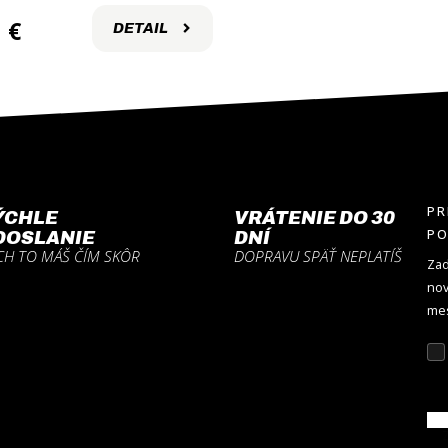
€
DETAIL
PR
ÝCHLE
VRÁTENIE DO 30
P
DOSLANIE
DNÍ
CH TO MÁŠ ČÍM SKÔR
DOPRAVU SPÄŤ NEPLATÍŠ
Zad
nov
mes
Z