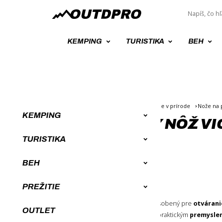
KEMPING
TURISTIKA
BEH
Úvod
Survival a Bushcraft výbava, prežitie v prírode
Nože na p
KEMPING
ŠVAJČIARSKY NÔŽ VI
TURISTIKA
BEH
PREŽITIE
Mohutný multifunkčný nôž
prispôsobený pre
otvárani
OUTLET
rukou
,
protišmykovými časťami
a praktickým
premysle