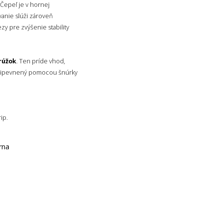
 Čepeľ je v hornej
vanie slúži zároveň
ezy pre zvýšenie stability
rúžok
. Ten príde vhod,
ripevnený pomocou šnúrky
ip.
rna