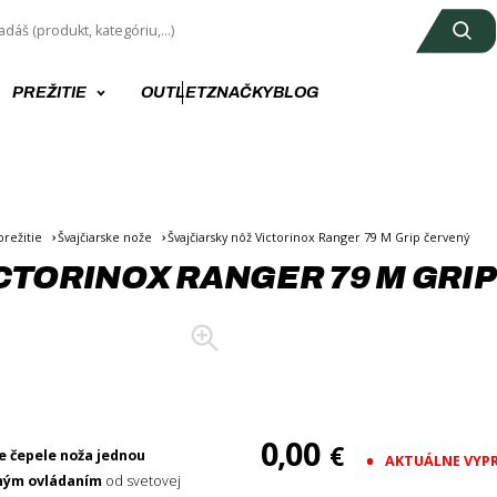
PREŽITIE
OUTLET
ZNAČKY
BLOG
režitie
Švajčiarske nože
Švajčiarsky nôž Victorinox Ranger 79 M Grip červený
CTORINOX RANGER 79 M GRI
0,00
€
e čepele noža jednou
AKTUÁLNE VYP
ným ovládaním
od svetovej