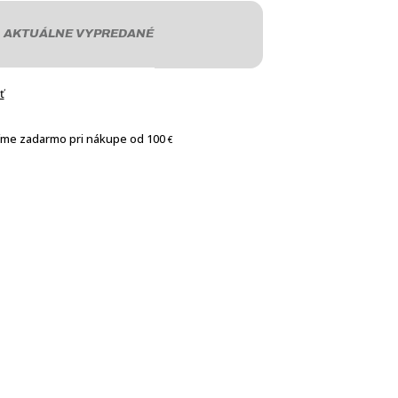
AKTUÁLNE VYPREDANÉ
ť
íme zadarmo pri nákupe od 100
€