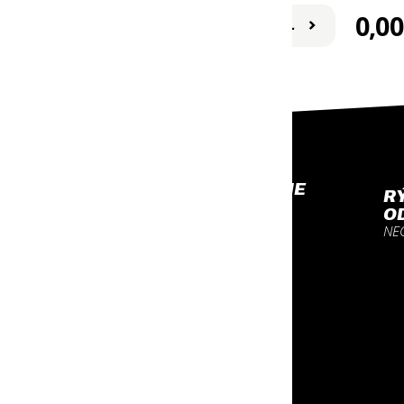
5,20
0,00
€
DETAIL
PROFESIONÁLNE
R
VYBAVENIE
O
NA KTORÉ SA MÔŽEŠ
NE
SPOĽAHNÚŤ