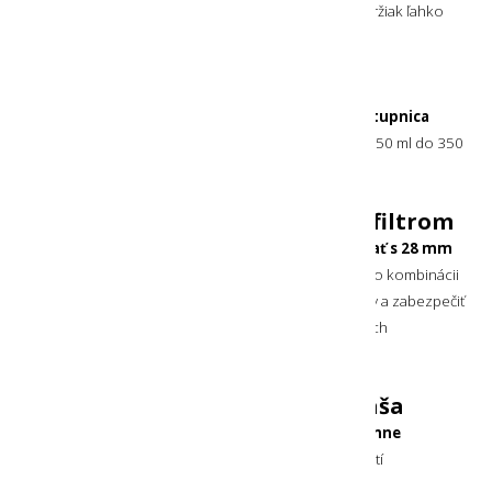
napríklad ku batohu. V prípade potreby sa dá tento držiak ľahko
od fľaše odpojiť.
Stupnica naplnenia
Na sledovanie zostatku obsahu v softflask fľaši slúži
stupnica
na jej zadnej strane
. Je odstupňovaná po 50 ml od 50 ml do 350
ml.
Softflask fľaša kompatibilná s filtrom
Výhodou tejto softflask fľaše je, že
sa dá kombinovať s 28 mm
filtrom na vodu
(nie je súčasťou balenia). Vďaka tejto kombinácii
je možné dopĺňať softflask fľašu vodou z tečúcej rieky a zabezpečiť
si tak pravidelný príjem tekutín aj na odľahlých miestach
s prístupnou vodou.
Ľahko skladateľná softflask fľaša
Vďaka flexibilnému materiálu
ju po použití stačí jemne
zrolovať a odložiť
. Nezaberie tak veľa miesta - zmestí
sa do vrecka v batohu alebo bunde.