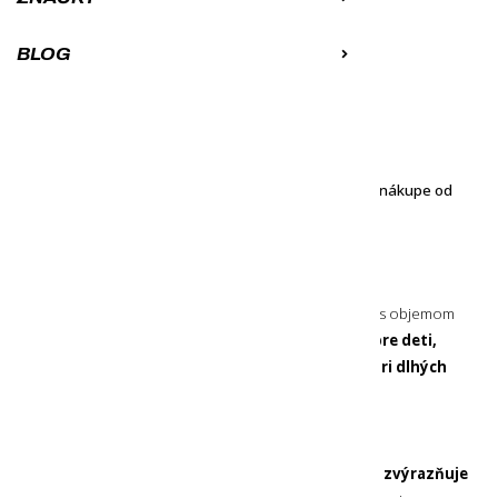
Varianty produktu:
BLOG
MÁME NA SKLADE
14,50
€
Môžeš mať u seba už 11. 8. 2026
K obľúbeným
Porovnať
Objednávku ti doručíme zadarmo pri nákupe od
100
€
Malá softflask fľaša na vodu
od značky HydraPak s objemom
350 ml
v hnedej farbe. Svojim objemom je
ideálna pre deti,
na krátke prechádzky alebo ako záložná fľaša pri dlhých
expedíciách
.
Softflask fľaša s dizajnom hôr
Priamo na softflask fľaši je
krásny dizajn hôr, ktorý zvýrazňuje