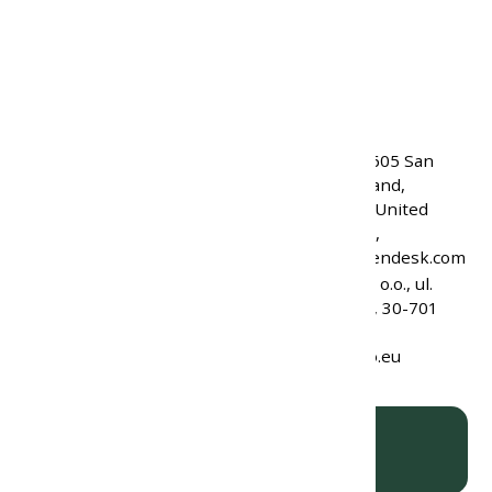
Krajina pôvodu:
Čína
Kód produktu:
10891
Kód značky:
GS353M
EAN:
834456005483
HydraPak, LLC, 6605 San
Leandro St., Oakland,
Výrobca:
California 94621, United
States of America,
info@hydrapak.zendesk.com
Raven Sport sp. z o.o., ul.
Zabłocie 23/10 St, 30-701
Zodpovedná osoba v EÚ:
Kraków, Poland,
kontakt@ravenco.eu
ks
VLOŽIŤ DO KOŠÍKA