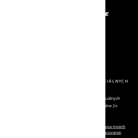
PROFESIONÁLNE VYBAVENIE
NA KTORÉ SA MÔŽEŠ SPOĽAHNÚŤ
RÝCHLE ODOSLANIE
NECH TO MÁŠ ČÍM SKÔR
VRÁTENIE DO 30 DNÍ
DOPRAVU SPÄŤ NEPLATÍŠ
PRIHLÁS SA K ODBERU NOVINIEK A ŠPECIÁLNYCH
PONÚK
Zadaj svoj e-mail a dostávaj od nás informácie o aktuálnych
novinkách a špeciálne ponuky. Odosielame maximálne 2x
mesačne a môžeš sa kedykoľvek odhlásiť
Oboznámil/a som sa s
podmienkami spracovania mojich
osobných údajov
a udeľujem
súhlas na ich spracovanie
.