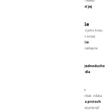
jej používanie počas outdooru
. Telo softflask fľaše mimo
potlače je
mierne priehľadné, aby bolo vždy vidieť jej
zostatok
.
Náustok alebo pitie z hrdla fľaše
Softflask fľaša je dodávaná s vrchnákom. Po odklopení jeho krytu
je priamo prístupný
silikónový náustok
, ktorý vďaka svojej
konštrukcii
minimalizuje riziko obliatia počas pitia
-
je samouzatvárateľný. Jeho kryt po uzatvorení pevne zaklapne
a tak chráni náustok pred nečistotami.
V prípade potreby rýchleho pitia
je možné vrchnák jednoducho
odskrutkovať a získať tak prístup priamo do hrdla
softflask fľaše
.
Praktický držiak softflask fľaše
Na hrdle tejto softflask fľaše je pripevnený praktický držiak. Vďaka
nemu
je možné softflask fľašu nosiť zavesenú na prstoch
alebo ju pomocou karabíny
(nie je súčasťou balenia) pripojiť