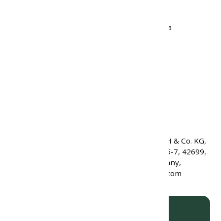
Napájanie:
1x 21700
Nabíjateľné:
Áno
Hlavný materiál:
Hliníková zliatina
Priemer hlavice:
3,5 cm
Hmotnosť:
131 g
Hmotnosť vrátane
202 g
akumulátora:
Kód produktu:
10111
Kód značky:
502181
EAN:
4058205020510
Ledlenser GmbH & Co. KG,
Kronenstrasse 5-7, 42699,
Výrobca:
Solingen, Germany,
info@ledlenser.com
ks
VLOŽIŤ DO KOŠÍKA