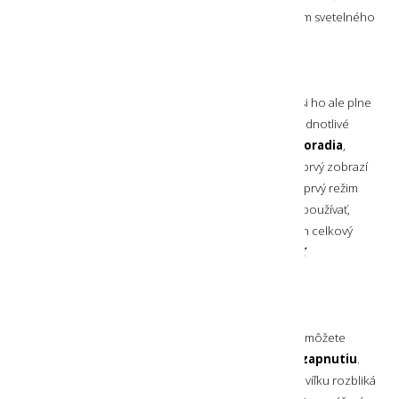
osvetlenie
s výkonom až 1400 lumenov
a dosahom svetelného
lúča až na 300 metrov.
PERSONALIZÁCIA SVIETIDLA
Svietidlo má prednastavené vybrané režimy, môžete si ho ale plne
personalizovať a
prispôsobiť svojim potrebám
. Jednotlivé
svetelné režimy si môžete
ľubovoľne nastaviť do poradia
,
pričom si môžete vybrať, či sa po ďalšom zapnutí ako prvý zobrazí
režim, ktorý ste používali naposledy alebo sa zobrazí prvý režim
v poradí. Ak niektoré režimy aktuálne nepotrebujete používať,
nemusíte ich do poradia zaradiť vôbec. Tým znížite ich celkový
počet, čo je praktické pre
jednoduchosť a rýchlosť
používania
.
ZÁMOK SVIETIDLA
Pre zvýšenie bezpečnosti a
šetrenie akumulátora
môžete
svietidlo
uzamknúť a zabrániť tak nechcenému zapnutiu
.
Pri pokuse o zapnutie sa tak svietidlo iba na krátku chvíľku rozbliká