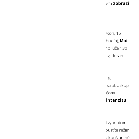
zabudovaný indikátor, ktorý pri zapnutí svietidla nachvíľu
zobrazí
stav nabitia akumulátora
.
SVETELNÉ REŽIMY
Svietidlo disponuje svetelnými režimami
Low
(nízky výkon, 15
lumenov, dosah svetelného lúča 15 metrov, výdrž 90 hodín),
Mid
Power
(stredný výkon, 440 lumenov, dosah svetelného lúča 130
metrov, výdrž 4 hodiny) a
Power
(výkon, 1000 lumenov, dosah
svetelného lúča 210 metrov, výdrž 2 hodiny).
Naviac, svietidlo má
ďalšie praktické režimy
- blikanie,
prerušované blikanie, pozičné blikanie, SOS blikanie, stroboskop
a režim v rozmedzí od 15 % do 100 % výkonu, vďaka čomu
si môžete sami
presne navoliť Vami preferovanú intenzitu
osvetlenia
.
Ak v ktoromkoľvek svetelnom režime a dokonca aj pri vypnutom
svietidle dvakrát za sebou stlačíte ovládacie tlačidlo, spustíte režim
Boost
(zvýšený výkon) a dosiahnete tak na 10 sekúnd konštantné