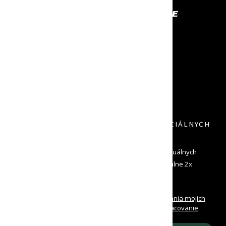
PROFESIONÁLNE VYBAVENIE
NA KTORÉ SA MÔŽEŠ SPOĽAHNÚŤ
RÝCHLE ODOSLANIE
NECH TO MÁŠ ČÍM SKÔR
VRÁTENIE DO 30 DNÍ
DOPRAVU SPÄŤ NEPLATÍŠ
PRIHLÁS SA K ODBERU NOVINIEK A ŠPECIÁLNYCH
PONÚK
Zadaj svoj e-mail a dostávaj od nás informácie o aktuálnych
novinkách a špeciálne ponuky. Odosielame maximálne 2x
mesačne a môžeš sa kedykoľvek odhlásiť
Oboznámil/a som sa s
podmienkami spracovania mojich
osobných údajov
a udeľujem
súhlas na ich spracovanie
.
Prehlasujem, že som dovŕšil/a 16 rokov veku.