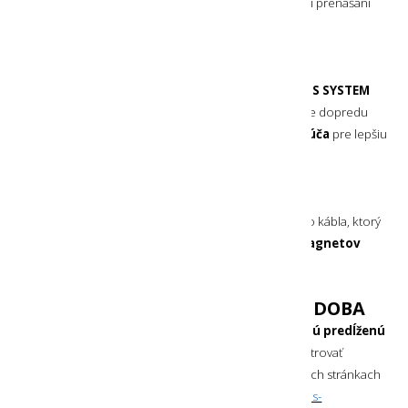
pre indikáciu uzamknutia. Táto funkcia je praktická pri prenášaní
svietidla napríklad v batohu.
NASTAVITEĽNÝ SVETELNÝ LÚČ
Hlavica s patentovaným systémom
ADVANCED FOCUS SYSTEM
umožňuje jednoducho, posúvaním a otáčaním hlavice dopredu
a dozadu
zužovanie a rozširovanie svetelného lúča
pre lepšiu
koncentráciu svetla.
NABÍJATEĽNÉ RUČNÉ SVIETIDLO
Ledlenser P7R Core
sa nabíja pomocou nabíjacieho kábla, ktorý
stačí priložiť ku telu svietidla
a ten
pomocou magnetov
presne zapadne na svoje miesto.
PREDĹŽENÁ 7 ROČNÁ ZÁRUČNÁ DOBA
Pri tomto svietidle môžete získať
celosvetovo platnú predĺženú
záručnú dobu až na 7 rokov
. Stačí svietidlo zaregistrovať
najneskôr do 12 týždňov od kúpy priamo na oficiálnych stránkach
značky
Ledlenser
-
https://ledlenser.com/de-de/infos-