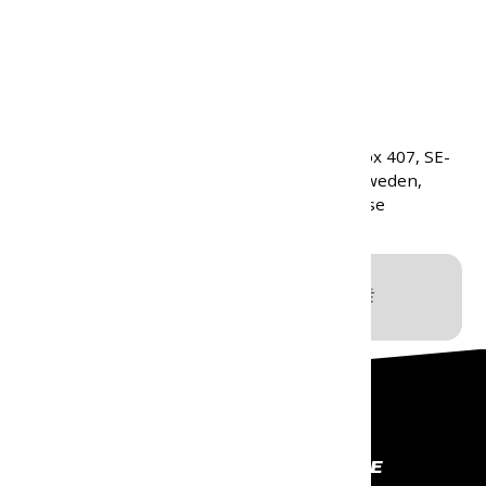
Hmotnosť:
128 g
Kód produktu:
10127
Kód značky:
13567
EAN:
7391846023920
Morakniv AB, Box 407, SE-
Výrobca:
792 27, Mora, Sweden,
info@morakniv.se
ks
AKTUÁLNE VYPREDANÉ
PROFESIONÁLNE VYBAVENIE