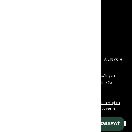
NA KTORÉ SA MÔŽEŠ SPOĽAHNÚŤ
RÝCHLE ODOSLANIE
NECH TO MÁŠ ČÍM SKÔR
VRÁTENIE DO 30 DNÍ
DOPRAVU SPÄŤ NEPLATÍŠ
PRIHLÁS SA K ODBERU NOVINIEK A ŠPECIÁLNYCH
PONÚK
Zadaj svoj e-mail a dostávaj od nás informácie o aktuálnych
novinkách a špeciálne ponuky. Odosielame maximálne 2x
mesačne a môžeš sa kedykoľvek odhlásiť
Oboznámil/a som sa s
podmienkami spracovania mojich
osobných údajov
a udeľujem
súhlas na ich spracovanie
.
Prehlasujem, že som dovŕšil/a 16 rokov veku.
ODOBERAŤ
Zadaj svoj e-mail