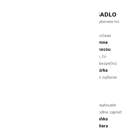
ku
životnému prostrediu
.
INTEGROVANÉ HORČÍKOVÉ KRESADLO
Kresadlo
je integrované v zadnej časti rúčky noža a vyberiete ho
jeho pootočením a vysunutím. Toto integrované
horčíkové kresadlo
funguje efektívne za každého počasia
a to aj počas silného dažďa, snehu, vetra a
aj v extrémne
nízkych teplotách
. Iskry vytvoríte jednoducho
pomocou
hornej strany čepele noža
. Máte tak poruke všetko, čo
potrebujete na
rýchle založenie ohňa
. Navyše, pre bezpečnú
a pohodlnú manipuláciu s kresadlom je v balení aj
šnúrka
na zápästie z paracordu
s reflexným povrchom pre zvýšenie
Vašej viditeľnosti.
ODOLNÉ PUZDRO
Nôž drží v puzdre
pevne zasunutý
. Vyberiete ho potiahnutím
nahor, pričom palec si pri vyberaní noža môžete pohodlne zaprieť
o zdrsnený výčnelok na puzdre. Nôž tak
vyberiete ľahko
a hlavne bezpečne
. V dolnej časti puzdra je naviac
diera