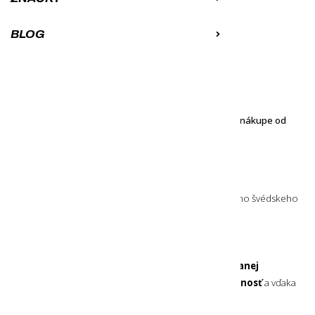
Varianty produktu:
BLOG
31,40
€
AKTUÁLNE VYPREDANÉ
K obľúbeným
Porovnať
Objednávku ti doručíme zadarmo pri nákupe od
100
€
Nôž s integrovaným kresadlom
od renomovaného švédskeho
výrobcu nožov Morakniv v decentnej čiernej farbe.
ŠVÉDSKA NEREZOVÁ OCEĽ
Čepeľ noža je dlhá 10,4 cm a je vyrobená z
recyklovanej
švédskej nerezovej ocele
. Poskytuje
vysokú odolnosť
a vďaka
recyklovanému materiálu je jej produkcia prívetivejšia