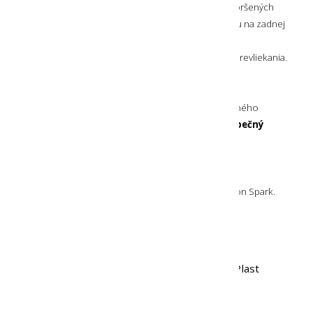
na odvod vody a nečistôt
pri používaní noža v zhoršených
poveternostných podmienkach. Puzdro si vďaka klipu na zadnej
strane
môžete pripnúť na opasok alebo
aj napríklad na popruh batoha
a to bez potreby prevliekania.
ODOLNÝ MATERIÁL
Rúčka noža a puzdro sú vyrobené z pevného a odolného
plastu. Ich povrch je prispôsobený pre
pevný a bezpečný
úchop
.
OBSAH BALENIA
Súčasťou balenia je samotný nôž Morakniv Companion Spark.
Farba:
Čierna
Označenie farby výrobcom:
Black
Hlavný materiál:
Nerezová oceľ, Plast
Dĺžka:
23,8 cm
Dĺžka ostria:
10,4 cm