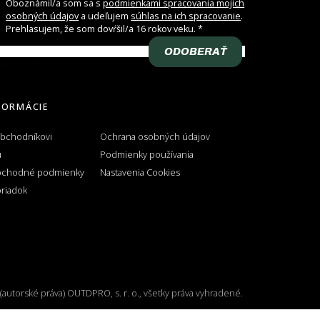
Oboznámil/a som sa s
podmienkami spracovania mojich
osobných údajov
a udeľujem
súhlas na ich spracovanie
.
Prehlasujem, že som dovŕšil/a 16 rokov veku.
ODOBERAŤ
adaj svoj e-mail
FORMÁCIE
obchodníkovi
Ochrana osobných údajov
u
Podmienky používania
bchodné podmienky
Nastavenia Cookies
riadok
(autorské práva) OUTDPRO, s. r. o., všetky práva vyhradené.