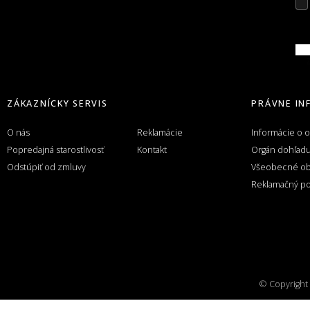
Z
ZÁKAZNÍCKY SERVIS
PRÁVNE IN
O nás
Reklamácie
Informácie o 
Popredajná starostlivosť
Kontakt
Orgán dohľad
Odstúpiť od zmluvy
Všeobecné o
Reklamačný po
© Copyright 