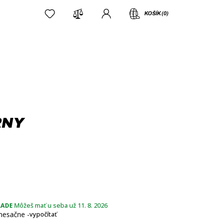
KOŠÍK (0)
RNY
LADE
Môžeš mať u seba už 11. 8. 2026
esačne -
vypočítať