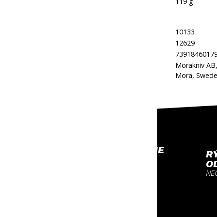
Hmotnosť:
119 g
Kód produktu:
10133
Kód značky:
12629
EAN:
7391846017
Morakniv AB,
Výrobca:
Mora, Swede
PROFESIONÁLNE
R
VYBAVENIE
O
NA KTORÉ SA MÔŽEŠ
NE
SPOĽAHNÚŤ