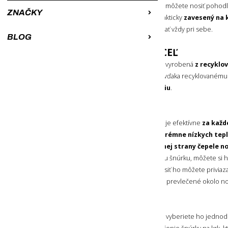
pre ešte lepšie zafixovanie noža. Nôž môžete nosiť pohod
ZNAČKY
v kombinácii so zapínacím pútkom prakticky
zavesený na 
pevnej dlhej šnúrky. Môžete ho tak mať vždy pri sebe.
BLOG
ŠVÉDSKA NEREZOVÁ OCEĽ
Čepeľ s kompaktnou dĺžkou 5,9 cm je vyrobená
z recyklo
ocele
. Poskytuje
vysokú odolnosť
a vďaka recyklovanému m
prívetivejšia ku
životnému prostrediu
.
HORČÍKOVÉ KRESADLO
Pribalené
horčíkové kresadlo
funguje efektívne
za každ
silného dažďa, snehu, vetra a
aj v extrémne nízkych tep
vytvoríte jednoducho
pomocou hornej strany čepele n
kresadlo prevlečené cez pevnú krátku šnúrku, môžete si ho
a bezpečnejšie
zafixovať v ruke
. Nosiť ho môžete privia
pri zapnutom zapínacom pútku voľne prevlečené okolo n
PEVNÉ PUZDRO
Nôž drží v puzdre
pevne zasunutý
a vyberiete ho jednod