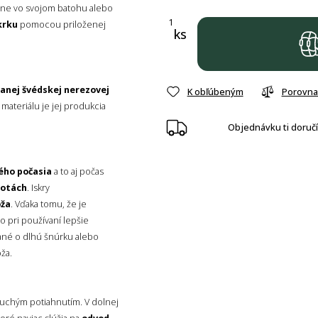
lne vo svojom batohu alebo
krku
pomocou priloženej
ks
vanej švédskej nerezovej
K obľúbeným
Porovna
ateriálu je jej produkcia
Objednávku ti doruč
ého počasia
a to aj počas
lotách
. Iskry
oža
. Vďaka tomu, že je
 pri používaní lepšie
zané o dlhú šnúrku alebo
oža.
uchým potiahnutím. V dolnej