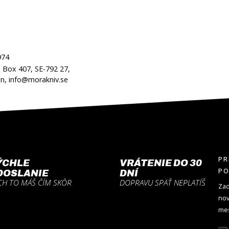
974
 Box 407, SE-792 27,
n, info@morakniv.se
PR
ÝCHLE
VRÁTENIE DO 30
P
DOSLANIE
DNÍ
CH TO MÁŠ ČÍM SKÔR
DOPRAVU SPÄŤ NEPLATÍŠ
Zad
nov
mes