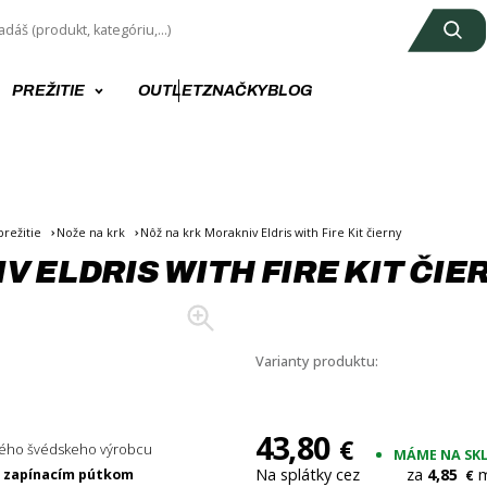
PREŽITIE
OUTLET
ZNAČKY
BLOG
režitie
Nože na krk
Nôž na krk Morakniv Eldris with Fire Kit čierny
 ELDRIS WITH FIRE KIT ČIE
+3
Varianty produktu:
43,80
€
ného švédskeho výrobcu
MÁME NA SK
Na splátky cez
za
4,85
m
m zapínacím pútkom
€