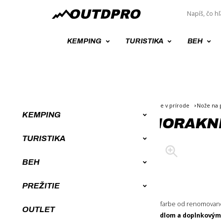
KEMPING
TURISTIKA
BEH
Úvod
Survival a Bushcraft výbava, prežitie v prírode
Nože na p
KEMPING
NÔŽ NA KRK MORAKNIV
TURISTIKA
BEH
Odporúčame
PREŽITIE
Kompaktný nôž
v elegantnej čiernej farbe od renomova
OUTLET
Morakniv. Dodávaný
v balení s kresadlom a doplnkový