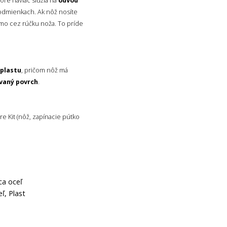
toré naviac slúžia na
odvod
odmienkach. Ak nôž nosíte
amo cez rúčku noža. To príde
 plastu
, pričom nôž má
vaný povrch
.
re Kit (nôž, zapínacie pútko
ca oceľ
ľ, Plast