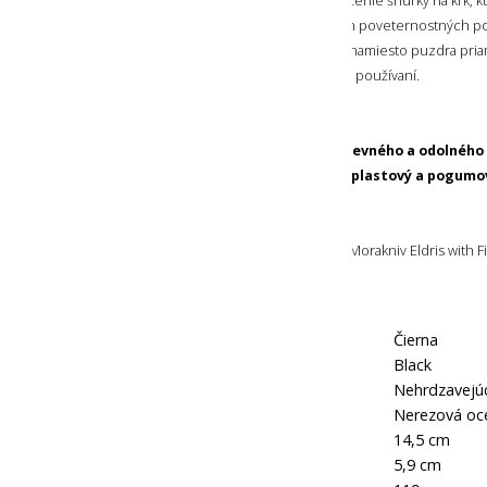
časti puzdra sú dva otvory pre prevlečenie šnúrky na krk, k
vody
pri používaní noža v zhoršených poveternostných p
v batohu, môžete si šnúrku prevliecť namiesto puzdra pri
vhod pri obmotaní o zápästie pri jeho používaní.
ODOLNÝ MATERIÁL
Rúčka noža a puzdro sú vyrobené
z pevného a odolného
pre lepšiu manipuláciu kombinovaný
plastový a pogumo
OBSAH BALENIA
Súčasťou balenia je samotná súprava Morakniv Eldris with Fi
a kresadlo).
Farba:
Čierna
Označenie farby výrobcom:
Black
Čepeľ:
Nehrdzavejú
Hlavný materiál:
Nerezová oce
Dĺžka:
14,5 cm
Dĺžka ostria:
5,9 cm