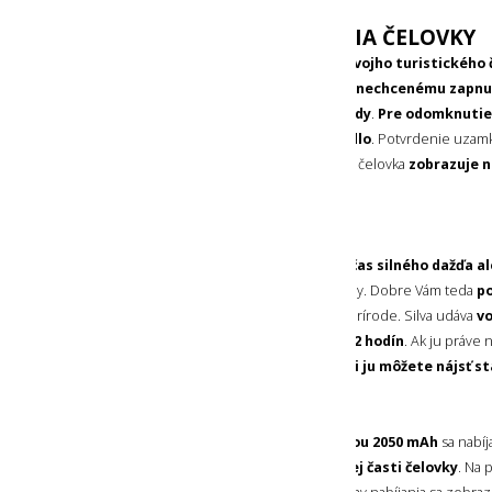
MOŽNOSŤ UZAMKNUTIA ČELOVKY
Ak čelovku
vkladáte napríklad do svojho turistického
môžete ju prakticky
uzamknúť proti nechcenému zapnu
ovládacie tlačidlo podržať 3 sekundy
.
Pre odomknutie 
3 sekundy podržať ovládacie tlačidlo
. Potvrdenie uzam
uzamknutia a potvrdenie odomknutia čelovka
zobrazuje n
aktuálnej kapacity akumulátora
.
VODOTESNÁ ČELOVKA
Túto čelovku môžete
používať aj počas silného dažďa a
sa báť ani jej prípadného pádu do vody. Dobre Vám teda
po
zmien počasia
a náročných aktivít v prírode. Silva udáva
vo
čelovky až úctyhodných viac ako 12 hodín
. Ak ju práve
Vám napríklad do kaluže,
aj po pol dni ju môžete nájsť s
NABÍJANIE
Zabudovaný
akumulátor s kapacitou 2050 mAh
sa nabí
prístupného
USB-C vstupu v spodnej časti čelovky
. Na 