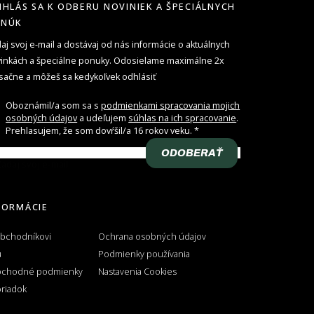
IHLÁS SA K ODBERU NOVINIEK A ŠPECIÁLNYCH
ONÚK
aj svoj e-mail a dostávaj od nás informácie o aktuálnych
inkách a špeciálne ponuky. Odosielame maximálne 2x
ačne a môžeš sa kedykoľvek odhlásiť
Oboznámil/a som sa s
podmienkami spracovania mojich
osobných údajov
a udeľujem
súhlas na ich spracovanie
.
Prehlasujem, že som dovŕšil/a 16 rokov veku.
ODOBERAŤ
adaj svoj e-mail
FORMÁCIE
obchodníkovi
Ochrana osobných údajov
u
Podmienky používania
bchodné podmienky
Nastavenia Cookies
riadok