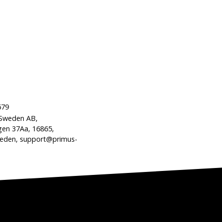
679
 Sweden AB,
gen 37Aa, 16865,
den, support@primus-