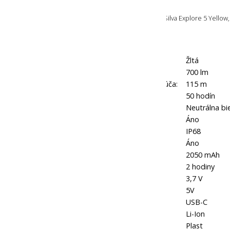
OBSAH BALENIA
Súčasťou balenia je samotná čelovka Silva Explore 5 Yellow,
kábel.
Farba:
Žltá
Maximálna svietivosť:
700 lm
Maximálny dosah svetelného lúča:
115 m
Maximálna výdrž:
50 hodín
Teplota svetla:
Neutrálna bi
Vodotesné:
Áno
Trieda vodotesnosti:
IP68
Nabíjateľné:
Áno
Kapacita akumulátora:
2050 mAh
Doba nabíjania:
2 hodiny
Napätie:
3,7 V
Nabíjacie napätie:
5V
Vstup pre nabíjanie:
USB-C
Typ akumulátora:
Li-Ion
Hlavný materiál:
Plast