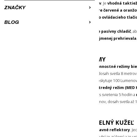
s maximálnym
výkonom 700 Lumenov
. Je
vhodná taktiež
ZNAČKY
reflektory
,
dodatkový reflektor pre červené a oranžo
sa jednoducho pomocou iba
jedného ovládacieho tlači
BLOG
V hornej a spodnej časti má
otvor pre pasívny chladič
, a
najvyššieho svetelného výkonu
čo najmenej prehrievala
odolná a pritom ľahká.
4 VÝKONNOSTNÉ REŽIMY
Táto čelovka
poskytuje spolu 4 výkonnostné režimy bie
režim (MIN)
poskytuje 15 Lumenov, dosah svetla 8 metrov a
Nízky stredný režim (MED LOW)
poskytuje 100 Lumenov,
a čas svietenia do 10 hodín.
Vysoký stredný režim (MED 
Lumenov, dosah svetla 75 metrov a čas svietenia 5 hodín a
(MAX)
Vám poskytne výkon 700 Lumenov, dosah svetla až 1
do 2 hodín.
ŠIROKÝ A ZÚŽENÝ SVETELNÝ KUŽEĽ
Čelovka Silva Explore 5
obsahuje 2 hlavné reflektory
. Je
svetlom
široké okolie pred Vami
, druhý je zúžený a je u