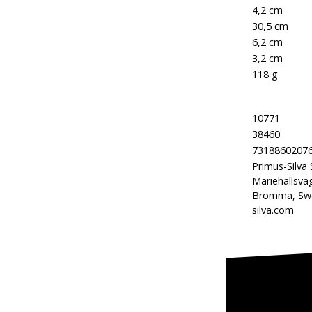
Výška:
4,2 cm
Dĺžka kábla:
30,5 cm
Šírka:
6,2 cm
Hĺbka:
3,2 cm
Hmotnosť:
118 g
Kód produktu:
10771
Kód značky:
38460
EAN:
7318860207
Primus-Silva
Mariehällsvä
Výrobca:
Bromma, Swe
silva.com