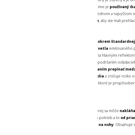
V minimálnom a nízkom strednom režime je
používaný ib
svetelným kužeľom
, vo vysokom strednom a najvyššom 
sa používajú
oba reflektory súčasne
, aby ste mali prehľa
3 FARBY OSVETLENIA
Výhodou čelovky je možnosť použitia
okrem štandardnej 
aj jemné červené alebo oranžové svetla
emitovaného 
reflektora umiestneného medzi dvoma hlavnými reflektorm
farebného osvetlenia získate krátkym podržaním ovládacieho
čelovky. Následne môžete jeho
stláčaním prepínať med
je ideálne pre
jemné osvetlenie okolia
a znižuje riziko o
okoloidúcich a
oranžovým svetlom
, ktoré je prispôsob
čítania údajov z mapy
.
6 STUPŇOV NÁKLONU
Čelovka je osadená na platforme, v ktorej sa môže
nakláňa
smerovanie svetla
podľa aktuálnych potrieb a to
od pria
pred sebou,
až posvietenie priamo na nohy
. Obsahuje 
sa zaistí
.