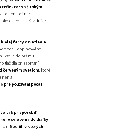
a reflektor so širokým
svetelnom režime
d okolo sebe a tiež v diaľke.
bielej farby osvetlenia
pomocou doplnkového
i. Vstup do režimu
 tlačidla pri zapínaní
zi červeným svetlom
, ktoré
slnenia
ené
pre používaní počas
ť a tak prispôsobiť
meho svietenia do diaľky
spolu
6 polôh v ktorých