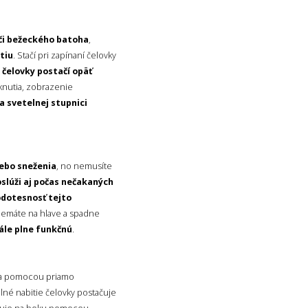
 či bežeckého batoha
,
tiu
. Stačí pri zapínaní čelovky
čelovky postačí opäť
knutia, zobrazenie
a svetelnej stupnici
lebo sneženia
, no nemusíte
slúži aj počas nečakaných
dotesnosť tejto
 nemáte na hlave a spadne
tále plne funkčnú
.
ja pomocou priamo
plné nabitie čelovky postačuje