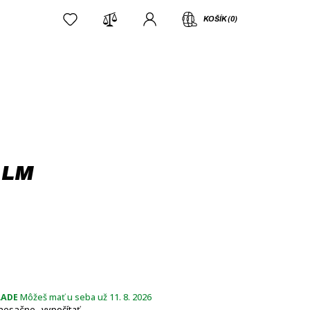
KOŠÍK (0)
 LM
LADE
Môžeš mať u seba už 11. 8. 2026
esačne -
vypočítať