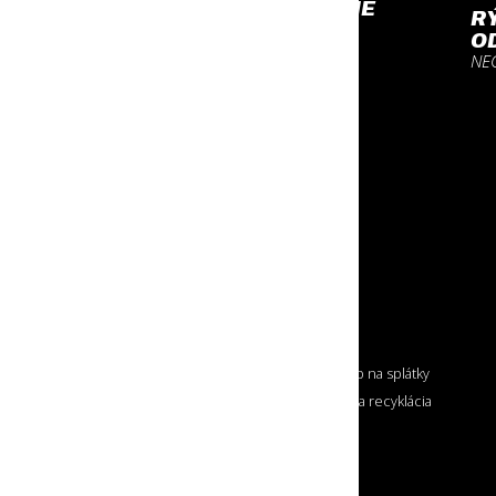
PROFESIONÁLNE
R
VYBAVENIE
O
NA KTORÉ SA MÔŽEŠ
NE
SPOĽAHNÚŤ
O NÁKUPE
Doprava tovaru
Nákup na splátky
Možnosti platby
Zber a recyklácia