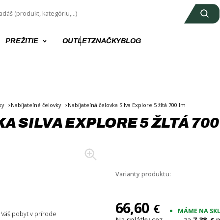
PREŽITIE
OUTLET
ZNAČKY
BLOG
ky
Nabíjateľné čelovky
Nabíjateľná čelovka Silva Explore 5 žltá 700 lm
 SILVA EXPLORE 5 ŽLTÁ 700
+10
Varianty produktu:
66,60
€
MÁME NA SK
Váš pobyt v prírode
Na splátky cez
za
7,38
m