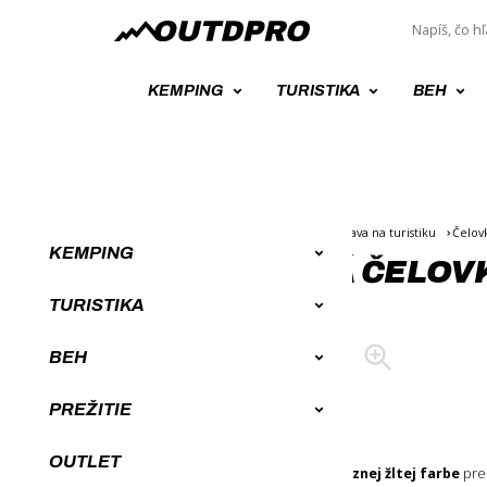
KEMPING
TURISTIKA
BEH
Úvod
Turistické vybavenie, potreby, výbava na turistiku
Čelov
KEMPING
NABÍJATEĽNÁ ČELOVKA
TURISTIKA
BEH
Novinka
PREŽITIE
OUTLET
Vodotesná turistická
čelovka vo výraznej žltej farbe
pre 