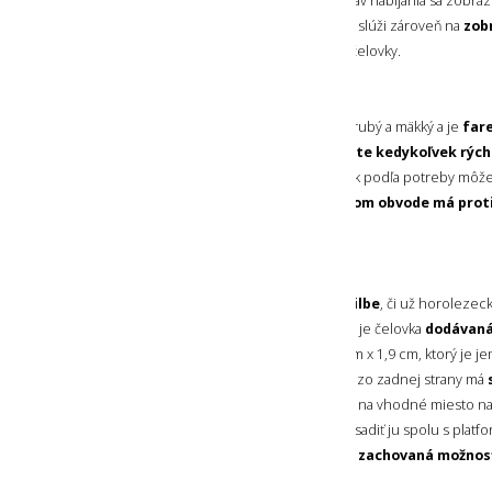
nabíjanie počas 2 hodín
. Aktuálny stav nabíjania sa zob
4 stupňovej svetelnej stupnice
. Tá slúži zároveň na
zob
kapacity akumulátora
pri zapnutí čelovky.
HLAVOVÝ POPRUH
Dodávaný hlavový popruh je široký, hrubý a mäkký a je
far
časťou čelovky
. Jeho
obvod si môžete kedykoľvek rých
potiahnutím cez pracku. Čelovku si tak podľa potreby môže
alebo napríklad pred lezením.
Po celom obvode má prot
najlepšiu stabilitu na hlave.
DRŽIAK NA PRILBU
Túto
čelovku môžete nosiť aj na prilbe
, či už horolezec
cyklistickej. Pre jej osadenie na prilbu je čelovka
dodávaná
držiakom
s rozmerom 5,9 cm x 3,9 cm x 1,9 cm, ktorý je j
tvar najpoužívanejších prilieb, pričom zo zadnej strany má
od značky 3M
. Držiak tak stačí prilepiť na vhodné miesto n
z čelovky odpojiť hlavový popruh a nasadiť ju spolu s platfo
Vďaka pripnutiu spolu s platformou je
zachovaná možnosť