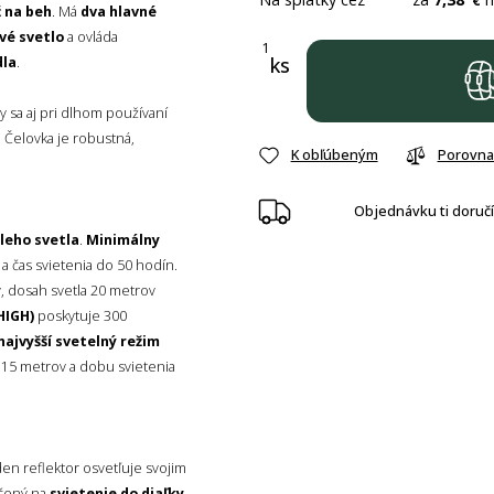
€
 na beh
. Má
dva hlavné
vé svetlo
a ovláda
ks
dla
.
by sa aj pri dlhom používaní
. Čelovka je robustná,
K obľúbeným
Porovna
Objednávku ti doruč
leho svetla
.
Minimálny
 čas svietenia do 50 hodín.
 dosah svetla 20 metrov
HIGH)
poskytuje 300
najvyšší svetelný režim
15 metrov a dobu svietenia
den reflektor osvetľuje svojim
rčený na
svietenie do diaľky
.