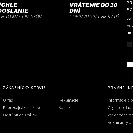
PR
ÝCHLE
VRÁTENIE DO 30
P
DOSLANIE
DNÍ
CH TO MÁŠ ČÍM SKÔR
DOPRAVU SPÄŤ NEPLATÍŠ
Zad
nov
mes
Z
ZÁKAZNÍCKY SERVIS
PRÁVNE IN
O nás
Reklamácie
Informácie o 
Popredajná starostlivosť
Kontakt
Orgán dohľad
Odstúpiť od zmluvy
Všeobecné o
Reklamačný po