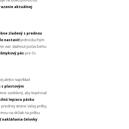
razuje na boku pomocou
razenie aktuálnej
ebne zladený s prednou
lo nastaviť
jednoduchým
te viac stiahnuť počas behu
išmykový pás
pre čo
kej alebo napríklad
 s plastovým
emne zaoblený, aby kopíroval
silnú lepiacu pásku
a prednej strane Vašej prilby,
rmou na držiak na prilbu.
 nakláňania čelovky
.