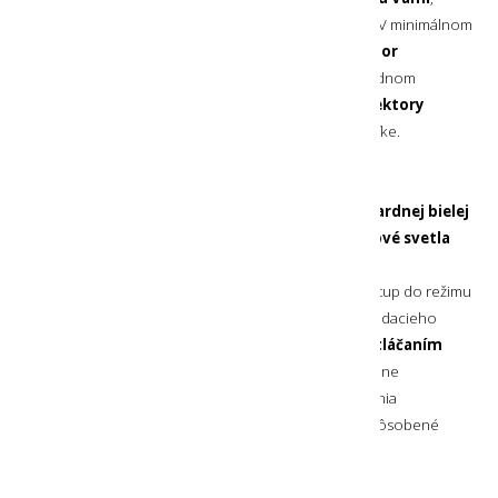
druhý je zúžený a je určený na
svietenie do diaľky
. V minimálnom
a nízkom strednom režime je
používaný iba reflektor
so širokým svetelným kužeľom
, vo vysokom strednom
a najvyššom svetelnom režime sa používajú
oba reflektory
súčasne
, aby ste mali prehľad okolo sebe a tiež v diaľke.
3 FARBY OSVETLENIA
Výhodou čelovky je možnosť použitia
okrem štandardnej bielej
farby osvetlenia aj jemné červené alebo oranžové svetla
emitovaného pomocou doplnkového reflektora
umiestneného medzi dvoma hlavnými reflektormi. Vstup do režimu
farebného osvetlenia získate krátkym podržaním ovládacieho
tlačidla pri zapínaní čelovky. Následne môžete jeho
stláčaním
prepínať medzi červeným svetlom
, ktoré je ideálne
pre
jemné osvetlenie okolia
a znižuje riziko oslnenia
okoloidúcich a
oranžovým svetlom
, ktoré je prispôsobené
pre používaní počas čítania údajov z mapy
.