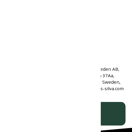
Výška:
4,2 cm
Dĺžka kábla:
30,5 cm
Šírka:
6,2 cm
Hĺbka:
3,2 cm
Hmotnosť:
118 g
Kód produktu:
10769
Kód značky:
38454
EAN:
7318860207594
Primus-Silva Sweden AB,
Mariehällsvägen 37Aa,
Výrobca:
16865, Bromma, Sweden,
support@primus-silva.com
ks
VLOŽIŤ DO KOŠÍKA