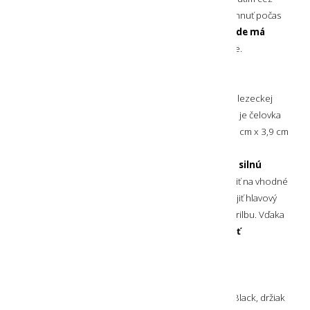
pracku. Čelovku si tak podľa potreby môžete viac stiahnuť počas
behu alebo napríklad pred lezením.
Po celom obvode má
protišmykový pás
pre čo najlepšiu stabilitu na hlave.
DRŽIAK NA PRILBU
Túto
čelovku môžete nosiť aj na prilbe
, či už horolezeckej
alebo napríklad cyklistickej. Pre jej osadenie na prilbu je čelovka
dodávaná s plastovým držiakom
s rozmerom 5,9 cm x 3,9 cm
x 1,9 cm, ktorý je jemne zaoblený, aby kopíroval tvar
najpoužívanejších prilieb, pričom zo zadnej strany má
silnú
lepiacu pásku od značky 3M
. Držiak tak stačí prilepiť na vhodné
miesto na prednej strane Vašej prilby, z čelovky odpojiť hlavový
popruh a nasadiť ju spolu s platformou na držiak na prilbu. Vďaka
pripnutiu spolu s platformou je
zachovaná možnosť
nakláňania čelovky
.
OBSAH BALENIA
Súčasťou balenia je samotná čelovka Silva Explore 5 Black, držiak