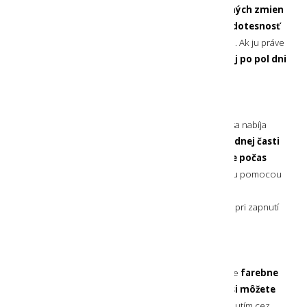
do vody. Dobre Vám teda
poslúži aj počas nečakaných zmien
počasia
a náročných aktivít v prírode. Silva udáva
vodotesnosť
tejto čelovky až úctyhodných viac ako 12 hodín
. Ak ju práve
nemáte na hlave a spadne Vám napríklad do kaluže,
aj po pol dni
ju môžete nájsť stále plne funkčnú
.
NABÍJANIE
Zabudovaný
akumulátor s kapacitou 2050 mAh
sa nabíja
pomocou priamo prístupného
USB-C vstupu v spodnej časti
čelovky
. Na plné nabitie čelovky postačuje
nabíjanie počas
2 hodín
. Aktuálny stav nabíjania sa zobrazuje na boku pomocou
4 stupňovej svetelnej stupnice
. Tá slúži zároveň
na
zobrazenie aktuálnej kapacity akumulátora
pri zapnutí
čelovky.
HLAVOVÝ POPRUH
Dodávaný hlavový popruh je široký, hrubý a mäkký a je
farebne
zladený s prednou časťou čelovky
. Jeho
obvod si môžete
kedykoľvek rýchlo nastaviť
jednoduchým potiahnutím cez