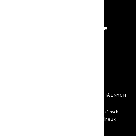
PROFESIONÁLNE VYBAVENIE
NA KTORÉ SA MÔŽEŠ SPOĽAHNÚŤ
RÝCHLE ODOSLANIE
NECH TO MÁŠ ČÍM SKÔR
VRÁTENIE DO 30 DNÍ
DOPRAVU SPÄŤ NEPLATÍŠ
PRIHLÁS SA K ODBERU NOVINIEK A ŠPECIÁLNYCH
PONÚK
Zadaj svoj e-mail a dostávaj od nás informácie o aktuálnych
novinkách a špeciálne ponuky. Odosielame maximálne 2x
mesačne a môžeš sa kedykoľvek odhlásiť