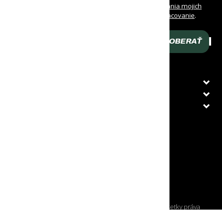
Oboznámil/a som sa s
podmienkami spracovania mojich
osobných údajov
a udeľujem
súhlas na ich spracovanie
.
Prehlasujem, že som dovŕšil/a 16 rokov veku.
ODOBERAŤ
Zadaj svoj e-mail
O NÁKUPE
ZÁKAZNÍCKY SERVIS
PRÁVNE INFORMÁCIE
KRAJINA DORUČENIA
Slovenská republika
© Copyright (autorské práva) OUTDPRO, s. r. o., všetky práva
vyhradené.