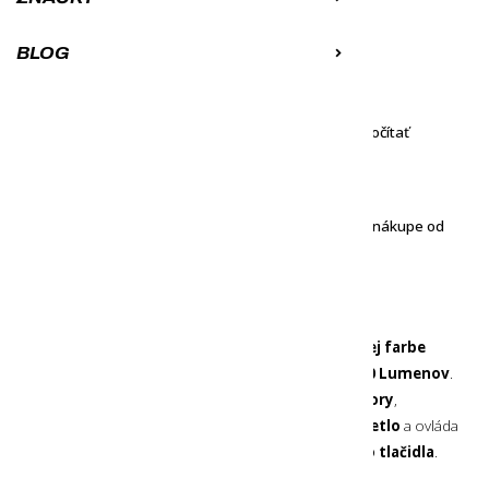
Varianty produktu:
BLOG
MÁME NA SKLADE
66,60
€
Môžeš mať u seba už 11. 8. 2026
Na splátky cez
za
7,38
mesačne -
vypočítať
€
K obľúbeným
Porovnať
Objednávku ti doručíme zadarmo pri nákupe od
100
€
Vodotesná turistická
čelovka v univerzálnej čiernej farbe
pre Váš pobyt v prírode s maximálnym
výkonom 700 Lumenov
.
Je
vhodná taktiež na beh
. Má
dva hlavné reflektory
,
dodatkový reflektor pre červené a oranžové svetlo
a ovláda
sa jednoducho pomocou iba
jedného ovládacieho tlačidla
.