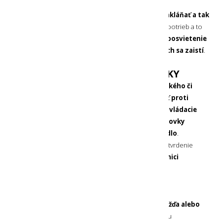
6 STUPŇOV NÁKLONU
Čelovka je osadená na platforme, v ktorej sa môže
nakláňať a tak
prispôsobiť smerovanie svetla
podľa aktuálnych potrieb a to
od priameho svietenia do diaľky
pred sebou,
až posvietenie
priamo na nohy
. Obsahuje spolu
6 polôh v ktorých sa zaistí
.
MOŽNOSŤ UZAMKNUTIA ČELOVKY
Ak čelovku
vkladáte napríklad do svojho turistického či
bežeckého batoha
, môžete ju prakticky
uzamknúť proti
nechcenému zapnutiu
. Stačí pri zapínaní čelovky
ovládacie
tlačidlo podržať 3 sekundy
.
Pre odomknutie čelovky
postačí opäť 3 sekundy podržať ovládacie tlačidlo
.
Potvrdenie uzamknutia, zobrazenie uzamknutia a potvrdenie
odomknutia čelovka
zobrazuje na svetelnej stupnici
aktuálnej kapacity akumulátora
.
VODOTESNÁ ČELOVKA
Túto čelovku môžete
používať aj počas silného dažďa alebo
sneženia
, no nemusíte sa báť ani jej prípadného pádu