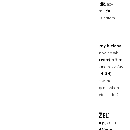
V hornej a spodnej časti má
otvor pre pasívny chladič
, aby
sa aj pri dlhom používaní najvyššieho svetelného výkonu
čo
najmenej prehrievala
. Čelovka je robustná, odolná a pritom
ľahká.
4 VÝKONNOSTNÉ REŽIMY
Táto čelovka
poskytuje spolu 4 výkonnostné režimy bieleho
svetla
.
Minimálny režim (MIN)
poskytuje 15 Lumenov, dosah
svetla 8 metrov a čas svietenia do 50 hodín.
Nízky stredný režim
(MED LOW)
poskytuje 100 Lumenov, dosah svetla 20 metrov a čas
svietenia do 10 hodín.
Vysoký stredný režim (MED HIGH)
poskytuje 300 Lumenov, dosah svetla 75 metrov a čas svietenia
5 hodín a
najvyšší svetelný režim (MAX)
Vám poskytne výkon
700 Lumenov, dosah svetla až 115 metrov a dobu svietenia do 2
hodín.
ŠIROKÝ A ZÚŽENÝ SVETELNÝ KUŽEĽ
Čelovka Silva Explore 5
obsahuje 2 hlavné reflektory
. Jeden
reflektor osvetľuje svojim svetlom
široké okolie pred Vami
,