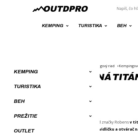
KEMPING
TURISTIKA
BEH
Úvod
Kempingové vybavenie
Kempingový riad
Kempingové
KEMPING
MULTIFUNKČNÁ TITÁ
TURISTIKA
BEH
Odporúčame
PREŽITIE
Turistický a kempingový príbor
od značky Robens
v t
V jednom nástroji
obsahuje lyžičku, vidličku a otvárač n
OUTLET