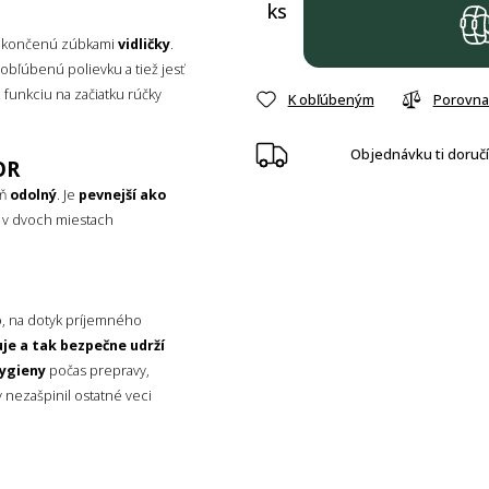
ks
končenú zúbkami
vidličky
.
 obľúbenú polievku a tiež jesť
 funkciu na začiatku rúčky
K obľúbeným
Porovna
Objednávku ti doruč
OR
eň
odolný
. Je
pevnejší ako
, v dvoch miestach
 na dotyk príjemného
je a tak bezpečne udrží
hygieny
počas prepravy,
y nezašpinil ostatné veci