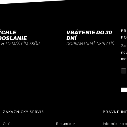
PR
ÝCHLE
VRÁTENIE DO 30
P
DOSLANIE
DNÍ
CH TO MÁŠ ČÍM SKÔR
DOPRAVU SPÄŤ NEPLATÍŠ
Zad
nov
mes
Z
ZÁKAZNÍCKY SERVIS
PRÁVNE IN
O nás
Reklamácie
Informácie o 