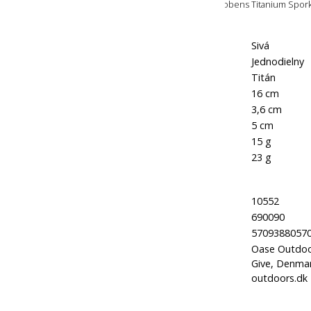
Súčasťou balenia je samotný príbor Robens Titanium Spork
Farba:
Sivá
Typ príboru:
Jednodielny
Hlavný materiál:
Titán
Dĺžka:
16 cm
Šírka:
3,6 cm
Šírka s puzdrom:
5 cm
Hmotnosť:
15 g
Hmotnosť s puzdrom:
23 g
Kód produktu:
10552
Kód značky:
690090
EAN:
5709388057
Oase Outdoor
Výrobca:
Give, Denmar
outdoors.dk