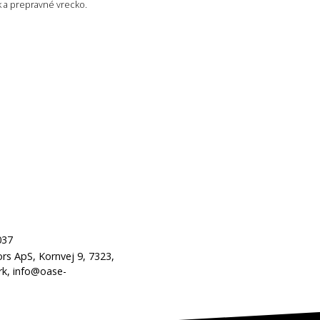
 a prepravné vrecko.
037
s ApS, Kornvej 9, 7323,
k, info@oase-