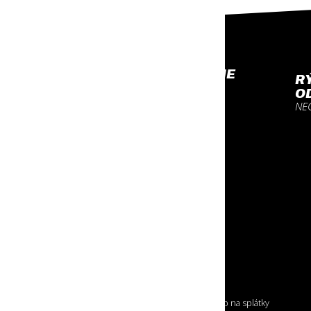
PROFESIONÁLNE
R
VYBAVENIE
O
NA KTORÉ SA MÔŽEŠ
NE
SPOĽAHNÚŤ
O NÁKUPE
Doprava tovaru
Nákup na splátky