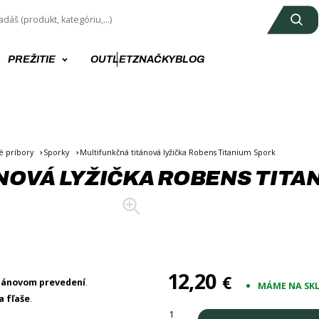
PREŽITIE
OUTLET
ZNAČKY
BLOG
 príbory
Sporky
Multifunkčná titánová lyžička Robens Titanium Spork
NOVÁ LYŽIČKA ROBENS TITA
12,20
€
itánovom prevedení
.
MÁME NA SK
a fľaše
.