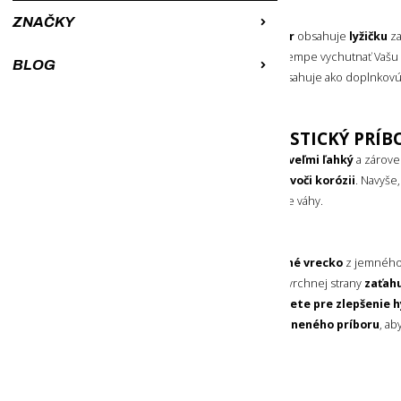
3 FUNKCIE
ZNAČKY
Tento
jednodielny turistický príbor
obsahuje
lyžičku
za
Môžete si tak počas turistiky alebo v kempe vychutnať Vašu
BLOG
hlavné jedlo. Navyše, tento príbor obsahuje ako doplnkovú
otvárač na fľaše
.
ĽAHKÝ A ODOLNÝ TURISTICKÝ PRÍB
Vďaka použitému materiálu je
príbor veľmi ľahký
a zárov
oceľ
, pričom si
zachováva odolnosť voči korózii
. Navyše
je
odľahčený
pre dodatočné zníženie váhy.
PREPRAVNÉ VRECKO
V balení nájdete
praktické prepravné vrecko
z jemného,
materiálu
v šedej farbe
. Vrecko sa z vrchnej strany
zaťahu
Váš príbor
. Prepravné
vrecko využijete pre zlepšenie 
prípadne naopak,
pre uloženie zašpineného príboru
, ab
vo Vašom batohu.
OBSAH BALENIA