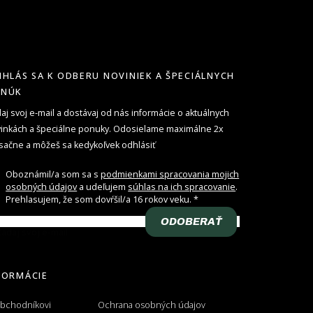
IHLÁS SA K ODBERU NOVINIEK A ŠPECIÁLNYCH
ONÚK
aj svoj e-mail a dostávaj od nás informácie o aktuálnych
inkách a špeciálne ponuky. Odosielame maximálne 2x
ačne a môžeš sa kedykoľvek odhlásiť
Oboznámil/a som sa s
podmienkami spracovania mojich
osobných údajov
a udeľujem
súhlas na ich spracovanie
.
Prehlasujem, že som dovŕšil/a 16 rokov veku.
ODOBERAŤ
adaj svoj e-mail
FORMÁCIE
obchodníkovi
Ochrana osobných údajov