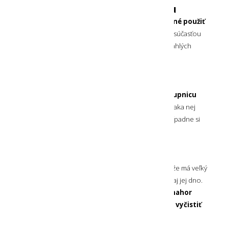
Možnosť použitia filtra na vodu
Pre bezpečné dopĺňanie vody z tečúcej rieky
je možné použiť
v tejto mäkkej fľaši 42 mm filter na vodu
(nie je súčasťou
balenia) a tak zabezpečiť dostatok hydratácie aj v odľahlých
miestach počas dlhšej turistiky.
Orientačná stupnica
Na zadnej strane má táto mäkká fľaša
orientačnú stupnicu
od 50 ml do 400 ml, odstupňovanú po 50 ml
. Vďaka nej
je možné zistiť objem zostatku nápoja alebo vody, prípadne si
zapisovať jej spotrebu do fit aplikácií.
Dobré čistenie
Samotnú
mäkkú fľašu je možné čistiť ručne
. Keďže má veľký
otvor a flexibilnú konštrukciu, dá sa dôkladne vyčistiť aj jej dno.
Náustok je možné jednoduchým vytiahnutím nahor
odpojiť od vrchnáka
, vďaka čomu
sa dá dôkladne vyčistiť
od prípadných usadenín po nápojoch
.