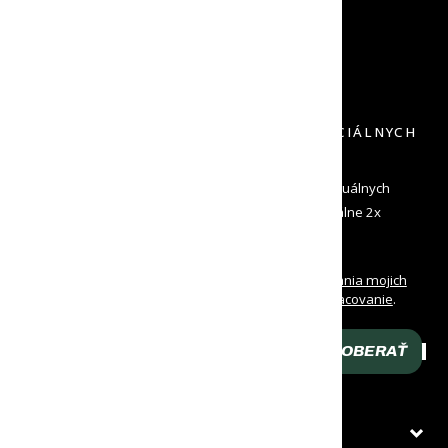
VRÁTENIE DO 30 DNÍ
DOPRAVU SPÄŤ NEPLATÍŠ
PRIHLÁS SA K ODBERU NOVINIEK A ŠPECIÁLNYCH
PONÚK
Zadaj svoj e-mail a dostávaj od nás informácie o aktuálnych
novinkách a špeciálne ponuky. Odosielame maximálne 2x
mesačne a môžeš sa kedykoľvek odhlásiť
Oboznámil/a som sa s
podmienkami spracovania mojich
osobných údajov
a udeľujem
súhlas na ich spracovanie
.
Prehlasujem, že som dovŕšil/a 16 rokov veku.
ODOBERAŤ
Zadaj svoj e-mail
O NÁKUPE