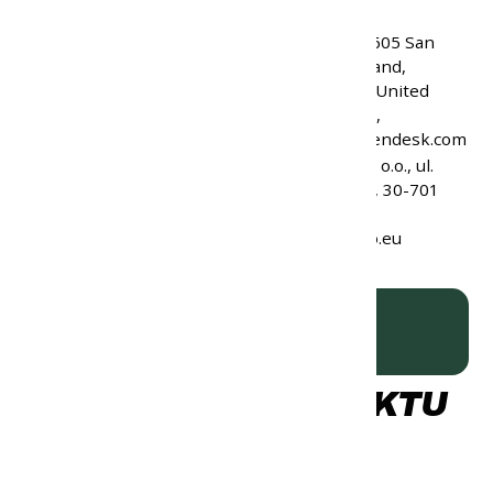
EAN:
834456005841
HydraPak, LLC, 6605 San
Leandro St., Oakland,
Výrobca:
California 94621, United
States of America,
info@hydrapak.zendesk.com
Raven Sport sp. z o.o., ul.
Zabłocie 23/10 St, 30-701
Zodpovedná osoba v EÚ:
Kraków, Poland,
kontakt@ravenco.eu
ks
VLOŽIŤ DO KOŠÍKA
K TOMUTO PRODUKTU
SA TI ZÍDE AJ