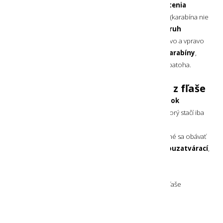
V zadnej časti
má puzdro viacero možností uchytenia
o opasok, batoh alebo na prevlečenie karabíny
(karabína nie
je súčasťou balenia).
Hore a dole sa nachádza popruh
na prevlečenie, ktorý sa spája na suchý zips
. Vľavo a vpravo
sú
po dva prevleky na opasok alebo pripnutie karabíny
,
prípadne prevlečenie cez tenké pásy na popruhoch batoha.
Pitie cez náustok alebo priamo z fľaše
Vrchnák mäkkej fľaše má v sebe
integrovaný náustok
pre jednoduché pitie
. Ten je uzatvorený krytom, ktorý stačí iba
vysunúť. Pritom pevne drží zasunutý vďaka vnútorným
výčnelkom. Je pripnutý o vrchnák, takže nie je potrebné sa obávať
jeho straty.
Náustok je vysokoprietokový a samouzatvárací
,
aby sa znížilo riziko nechceného vyliatia nápoja.
Na plnenie alebo rýchle pitie či dávkovanie nápoja z fľaše
je možné použiť priamo veľký otvor do fľaše
po odskrutkovaní jej vrchnáka.