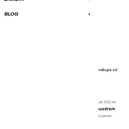
+4
BLOG
Varianty produktu:
MÁME NA SKLADE
34,90
€
Môžeš mať u seba už 11. 8. 2026
K obľúbeným
Porovnať
Objednávku ti doručíme zadarmo pri nákupe od
100
€
Praktická
mäkká fľaša
od značky HydraPak s objemom 500 ml
v decentnej zelenej farbe. Je
dodávaná s čiernym puzdrom
s rôznymi možnosťami uchytenia
pre praktické nosenie.