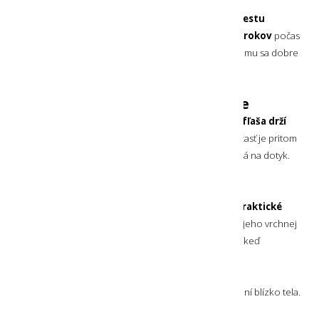
Mäkká fľaša s objemom 500 ml
Praktický
pollitrový objem je ideálny na krátku cestu
do prírody alebo beh. Tiež je
vhodný pre deti od 5 rokov
počas
ich prvých turistických výletov. Jej tvar je užší, vďaka čomu sa dobre
a stabilne drží v ruke.
Pevná horná časť drží tvar fľaše
Horná časť mäkkej fľaše je pevná, vďaka čomu si
celá fľaša drží
svoj tvar aj keď v nej nie je žiadny obsah
. Horná časť je pritom
stále jemne mäkká a trochu ohybná, aby bola príjemná na dotyk.
Mäkká fľaša s puzdrom
Táto mäkká fľaša je
dodávaná s puzdrom pre jej praktické
nosenie
. Puzdro je možné po vložení mäkkej fľaše v jeho vrchnej
časti stiahnuť a tak ju pevne zafixovať a to dokonca aj keď
je prázdna a zložená. Predná časť puzdra
má väčšiu
plochu sieťovanú
. Jej
zadná časť je polstrovaná
a odvetrávaná
, aby minimalizovala potenie pri nosení blízko tela.