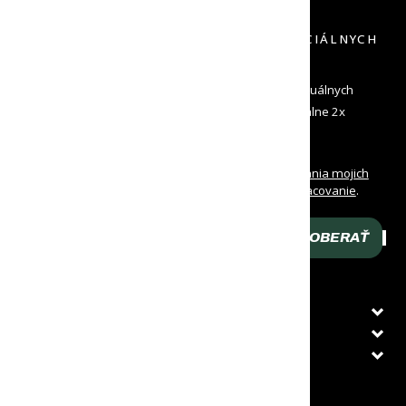
PRIHLÁS SA K ODBERU NOVINIEK A ŠPECIÁLNYCH
PONÚK
Zadaj svoj e-mail a dostávaj od nás informácie o aktuálnych
novinkách a špeciálne ponuky. Odosielame maximálne 2x
mesačne a môžeš sa kedykoľvek odhlásiť
Oboznámil/a som sa s
podmienkami spracovania mojich
osobných údajov
a udeľujem
súhlas na ich spracovanie
.
Prehlasujem, že som dovŕšil/a 16 rokov veku.
ODOBERAŤ
Zadaj svoj e-mail
O NÁKUPE
ZÁKAZNÍCKY SERVIS
PRÁVNE INFORMÁCIE