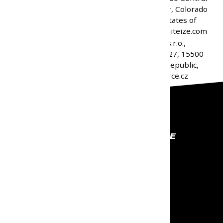
Avenue, Boulder, Colorado
Výrobca:
80301, United States of
America, info@niteize.com
SH Commerce, s.r.o.,
Ostřicová 2771/27, 15500
Zodpovedná osoba v EÚ:
Prague, Czech Republic,
info@shcommerce.cz
PROFESIONÁLNE VYBAVENIE
NA KTORÉ SA MÔŽEŠ SPOĽAHNÚŤ
RÝCHLE ODOSLANIE
NECH TO MÁŠ ČÍM SKÔR
VRÁTENIE DO 30 DNÍ
DOPRAVU SPÄŤ NEPLATÍŠ