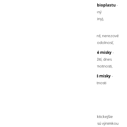
kempingové taniere a kempingové misky z bioplastu
-
jedná sa o materiál pripomínajúci plast, ale vyrobený
z udržateľných materiálov (najčastejšie je sú to trstiny),
kempingové taniere a kempingové misky
z nehrdzavejúcej ocele
- rokmi overený štandard, nerezové
prevedenia sa ľahko udržiavajú a majú vynikajúcu odolnosť,
hliníkové kempingové taniere a kempingové misky
-
kedysi veľmi obľúbené, hlavne pri armádnom použití, dnes
sa už používajú menej, ale majú výhodu v nízkej hmotnosti,
titánové kempingové taniere a kempingové misky
-
málo používané, ale s vynikajúcim pomerom hmotnosti
a odolnosti. Obstarávacia cena je vyššia.
Praktické prenášanie
Kempingový riad
je vyrábaný pre čo najlepšie a najpraktickejšie
využitie. Kempingové taniere a kempingové misky nie sú výnimkou