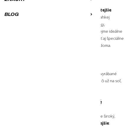
Kempingové taniere
Plytké kempingové taniere sú
univerzálne a najčastejšie
BLOG
používané
. Je to hlavne kvôli ich tvaru a tým pádom ľahkej
skladnosti. Na polievku dobre poslúžia
kovové hrnčeky
,
ale pre dosiahnutie najvyššieho komfortu sú samozrejme ideálne
hlboké kempingové taniere. Netreba zabúdať dokúpiť aj špeciálne
kempingové príbory
, aby bolo pohodlie jedenia ako doma.
Kempingové misky
Slúžia
na servírovanie príloh a môžu sa použiť
aj na konzumáciu polievky
. Kempingové misky sú vyrábané
v rôznych veľkostiach (objemoch), preto sa používajú či už na soľ,
zemiaky alebo aj listové šaláty.
Z čoho sa vyrábajú kempingové
taniere a kempingové misky?
Voľba materiálu určuje odolnosť, aj hmotnosť. Výber je široký,
no
tieto 4 materiály sú používané azda najčastejšie
: