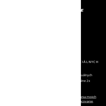
PROFESIONÁLNE VYBAVENIE
NA KTORÉ SA MÔŽEŠ SPOĽAHNÚŤ
RÝCHLE ODOSLANIE
NECH TO MÁŠ ČÍM SKÔR
VRÁTENIE DO 30 DNÍ
DOPRAVU SPÄŤ NEPLATÍŠ
PRIHLÁS SA K ODBERU NOVINIEK A ŠPECIÁLNYCH
PONÚK
Zadaj svoj e-mail a dostávaj od nás informácie o aktuálnych
novinkách a špeciálne ponuky. Odosielame maximálne 2x
mesačne a môžeš sa kedykoľvek odhlásiť
Oboznámil/a som sa s
podmienkami spracovania mojich
osobných údajov
a udeľujem
súhlas na ich spracovanie
.
Prehlasujem, že som dovŕšil/a 16 rokov veku.